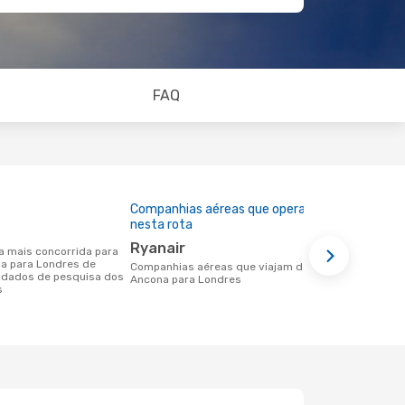
FAQ
Companhias aéreas que operam
Preço médi
nesta rota
163 €
Ryanair
Um voo de Ancona para Londres na
na para Londres de
eDreams cus
Companhias aéreas que viajam de
 dados de pesquisa dos
base nos da
Ancona para Londres
s
6 meses