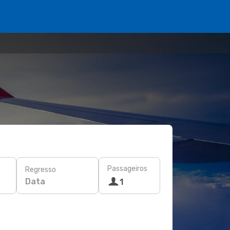
Passageiros
Regresso
Data
1