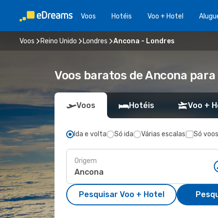
Voos
Hotéis
Voo + Hotel
Alugu
Voos
Reino Unido
Londres
Ancona - Londres
Voos baratos de Ancona para
Voos
Hotéis
Voo + H
Ida e volta
Só ida
Várias escalas
Só voos
Origem
Pesquisar Voo + Hotel
Pesqu