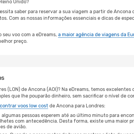
 Reino Unido?
cessita saber para reservar a sua viagem a partir de Anco
s. Com as nossas informações essenciais e dicas de especi
.
 o seu voo com a eDreams,
a maior agência de viagens da Eu
elhor preço.
os
res (LON) de Ancona (AOI)? Na eDreams, temos excelentes o
les que lhe pouparão dinheiro, sem sacrificar o nível de co
contrar voos low cost
de Ancona para Londres:
 algumas pessoas esperem até ao último minuto para encont
hetes com antecedência. Desta forma, existe uma maior pr
tes de avião.