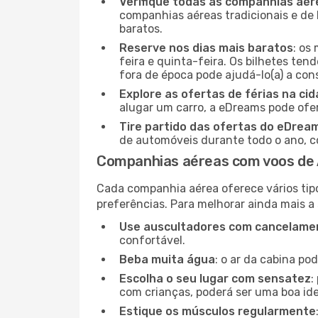
Verifique todas as companhias aér
companhias aéreas tradicionais e de 
baratos.
Reserve nos dias mais baratos
: os
feira e quinta-feira. Os bilhetes ten
fora de época pode ajudá-lo(a) a co
Explore as ofertas de férias na ci
alugar um carro, a eDreams pode ofe
Tire partido das ofertas do eDrea
de automóveis durante todo o ano, co
Companhias aéreas com voos de
Cada companhia aérea oferece vários tip
preferências. Para melhorar ainda mais a
Use auscultadores com cancelamen
confortável.
Beba muita água
: o ar da cabina po
Escolha o seu lugar com sensatez
:
com crianças, poderá ser uma boa ide
Estique os músculos regularmente