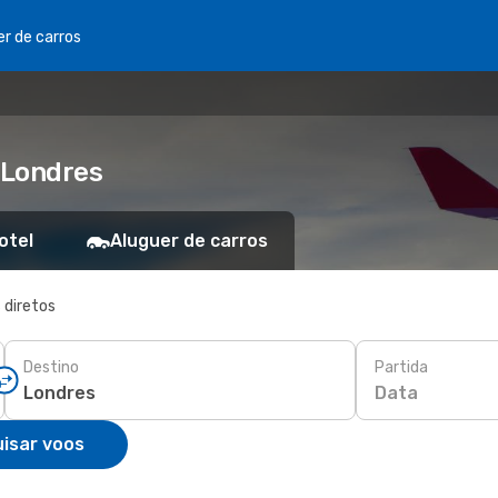
er de carros
 Londres
otel
Aluguer de carros
 diretos
Destino
Partida
Data
isar voos