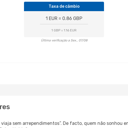
Taxa de câmbio
1 EUR = 0.86 GBP
1 GBP = 1.16 EUR
Última verificação a Sex., 07/08
res
s, viaja sem arrependimentos”. De facto, quem não sonhou e