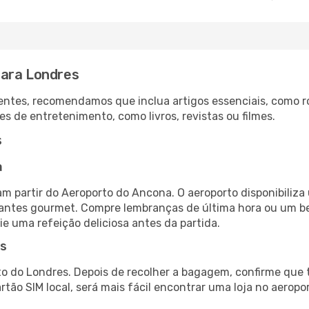
para Londres
ntes, recomendamos que inclua artigos essenciais, como r
es de entretenimento, como livros, revistas ou filmes.
s
a
m partir do Aeroporto do Ancona. O aeroporto disponibili
urantes gourmet. Compre lembranças de última hora ou um bes
ie uma refeição deliciosa antes da partida.
es
o do Londres. Depois de recolher a bagagem, confirme que t
artão SIM local, será mais fácil encontrar uma loja no aero