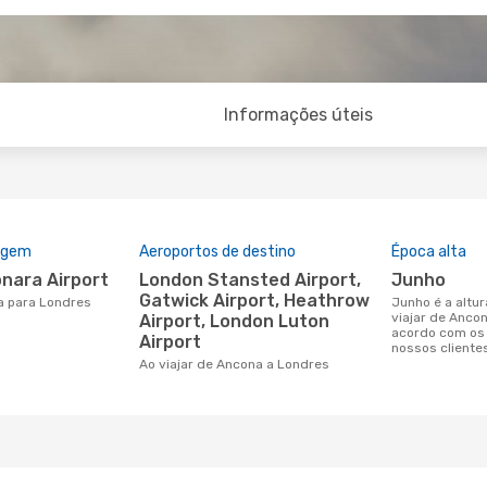
Informações úteis
rigem
Aeroportos de destino
Época alta
onara Airport
London Stansted Airport,
junho
Gatwick Airport, Heathrow
a para Londres
junho é a altura mais concorrida para
viajar de Anco
Airport, London Luton
acordo com os
Airport
nossos cliente
Ao viajar de Ancona a Londres