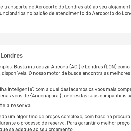
 transporte do Aeroporto do Londres até ao seu alojamento
 funcionários no balcão de atendimento do Aeroporto do L
 Londres
ples. Basta introduzir Ancona (AOI) e Londres (LON) como a
s disponíveis. O nosso motor de busca encontra as melhores
 inteligente”, com a qual destacamos os voos mais compet
r apenas voos de {Anconapara {Londresdas suas companhias a
te a reserva
do um algoritmo de preços complexo, com base na procura e
urante o processo de reserva. Para garantir o melhor preço 
 que se adeque ao seu orçamento.