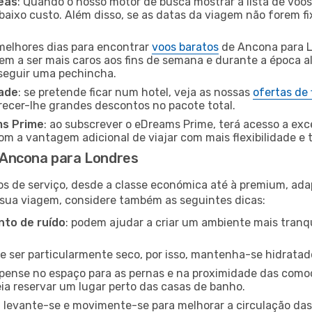
eas
: Quando o nosso motor de busca mostrar a lista de voos 
baixo custo. Além disso, se as datas da viagem não forem fi
 melhores dias para encontrar
voos baratos
de Ancona para L
dem a ser mais caros aos fins de semana e durante a época al
nseguir uma pechincha.
dade
: se pretende ficar num hotel, veja as nossas
ofertas de
recer-lhe grandes descontos no pacote total.
ms Prime
: ao subscrever o eDreams Prime, terá acesso a exc
m a vantagem adicional de viajar com mais flexibilidade e 
 Ancona para Londres
os de serviço, desde a classe económica até à premium, ad
 sua viagem, considere também as seguintes dicas:
to de ruído
: podem ajudar a criar um ambiente mais tranqu
de ser particularmente seco, por isso, mantenha-se hidratad
 pense no espaço para as pernas e na proximidade das comod
ia reservar um lugar perto das casas de banho.
: levante-se e movimente-se para melhorar a circulação das