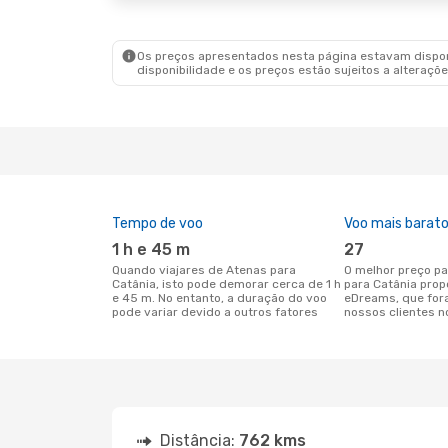
Os preços apresentados nesta página estavam disponí
disponibilidade e os preços estão sujeitos a alteraçõe
Tempo de voo
Voo mais barat
1 h e 45 m
27
Quando viajares de Atenas para
O melhor preço para voos de Atenas
Catânia, isto pode demorar cerca de 1 h
para Catânia prop
e 45 m. No entanto, a duração do voo
eDreams, que for
pode variar devido a outros fatores
nossos clientes n
Distância:
762 kms