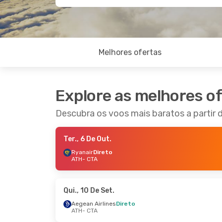
Melhores ofertas
Explore as melhores o
Descubra os voos mais baratos a partir 
Ter., 6 De Out.
Ryanair
Direto
ATH
- CTA
Qui., 10 De Set.
Aegean Airlines
Direto
ATH
- CTA