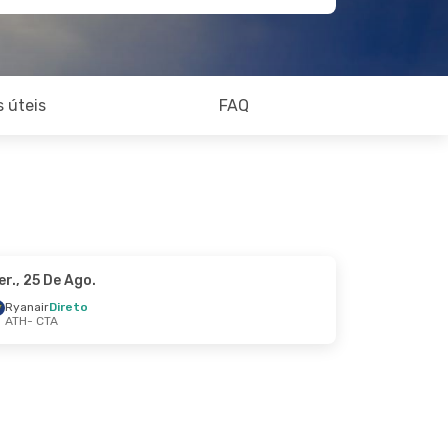
 úteis
FAQ
er., 25 De Ago.
Ryanair
Direto
ATH
- CTA