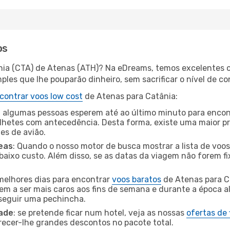
os
nia (CTA) de Atenas (ATH)? Na eDreams, temos excelentes of
les que lhe pouparão dinheiro, sem sacrificar o nível de co
contrar voos low cost
de Atenas para Catânia:
 algumas pessoas esperem até ao último minuto para encont
hetes com antecedência. Desta forma, existe uma maior pr
tes de avião.
eas
: Quando o nosso motor de busca mostrar a lista de voos 
baixo custo. Além disso, se as datas da viagem não forem fi
 melhores dias para encontrar
voos baratos
de Atenas para C
dem a ser mais caros aos fins de semana e durante a época al
nseguir uma pechincha.
dade
: se pretende ficar num hotel, veja as nossas
ofertas de
recer-lhe grandes descontos no pacote total.