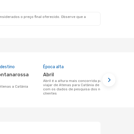
siderados o preço final oferecido. Observe que a
 destino
Época alta
Companhia
nesta rota
abril
Volotea
abril é a altura mais concorrida para
viajar de Atenas para Catânia de acordo
Companhias aéreas que viajam de
 Atenas a Catânia
com os dados de pesquisa dos nossos
Atenas para
clientes