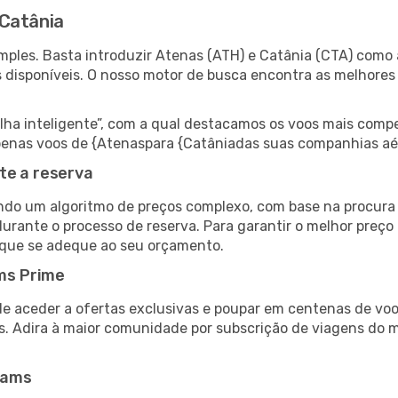
 Catânia
ples. Basta introduzir Atenas (ATH) e Catânia (CTA) como a
s disponíveis. O nosso motor de busca encontra as melhores
 inteligente”, com a qual destacamos os voos mais compet
r apenas voos de {Atenaspara {Catâniadas suas companhias aé
te a reserva
do um algoritmo de preços complexo, com base na procura e
urante o processo de reserva. Para garantir o melhor preço 
 que se adeque ao seu orçamento.
ms Prime
de aceder a ofertas exclusivas e poupar em centenas de voo
s. Adira à maior comunidade por subscrição de viagens do
eams