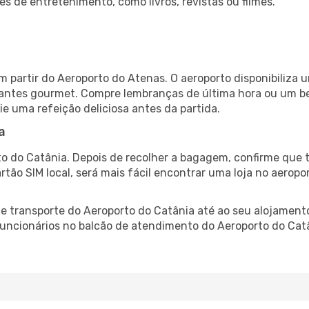
es de entretenimento, como livros, revistas ou filmes.
s
 partir do Aeroporto do Atenas. O aeroporto disponibiliz
urantes gourmet. Compre lembranças de última hora ou um bes
ie uma refeição deliciosa antes da partida.
a
o do Catânia. Depois de recolher a bagagem, confirme que t
artão SIM local, será mais fácil encontrar uma loja no aero
 transporte do Aeroporto do Catânia até ao seu alojamento,
 funcionários no balcão de atendimento do Aeroporto do C