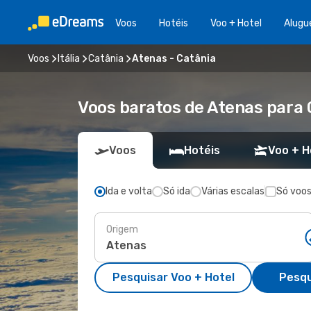
Voos
Hotéis
Voo + Hotel
Alugu
Voos
Itália
Catânia
Atenas - Catânia
Voos baratos de Atenas para 
Voos
Hotéis
Voo + H
Ida e volta
Só ida
Várias escalas
Só voos
Origem
Pesquisar Voo + Hotel
Pesqu