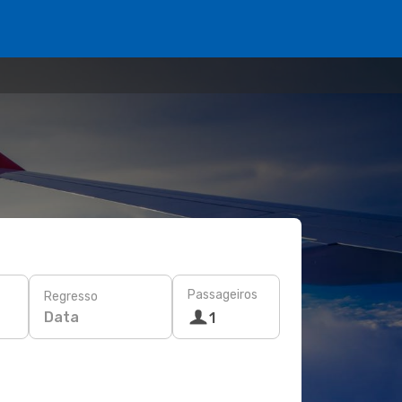
Passageiros
Regresso
Data
1