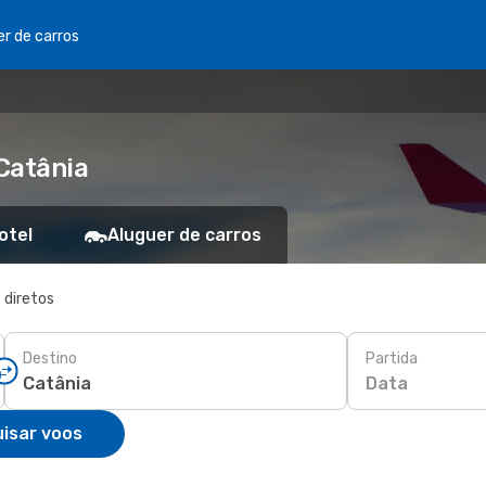
er de carros
Catânia
otel
Aluguer de carros
 diretos
Destino
Partida
Data
isar voos