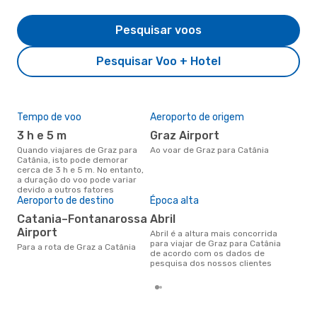
Pesquisar voos
Pesquisar Voo + Hotel
Tempo de voo
Aeroporto de origem
Pre
de 
3 h e 5 m
Graz Airport
4
Quando viajares de Graz para
Ao voar de Graz para Catânia
Catânia, isto pode demorar
Um voo de Graz para Catânia na
cerca de 3 h e 5 m. No entanto,
eDr
a duração do voo pode variar
com
devido a outros fatores
dos
Aeroporto de destino
Época alta
Catania–Fontanarossa
abril
Airport
abril é a altura mais concorrida
para viajar de Graz para Catânia
Para a rota de Graz a Catânia
de acordo com os dados de
pesquisa dos nossos clientes