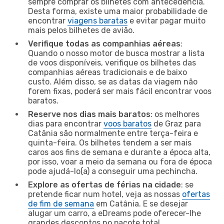
sempre comprar os bilhetes com antecedência.
Desta forma, existe uma maior probabilidade de
encontrar
viagens baratas
e evitar pagar muito
mais pelos bilhetes de avião.
Verifique todas as companhias aéreas
:
Quando o nosso motor de busca mostrar a lista
de voos disponíveis, verifique os bilhetes das
companhias aéreas tradicionais e de baixo
custo. Além disso, se as datas da viagem não
forem fixas, poderá ser mais fácil encontrar voos
baratos.
Reserve nos dias mais baratos
: os melhores
dias para encontrar
voos baratos
de Graz para
Catânia são normalmente entre terça-feira e
quinta-feira. Os bilhetes tendem a ser mais
caros aos fins de semana e durante a época alta,
por isso, voar a meio da semana ou fora de época
pode ajudá-lo(a) a conseguir uma pechincha.
Explore as ofertas de férias na cidade
: se
pretende ficar num hotel, veja as nossas
ofertas
de fim de semana
em Catânia. E se desejar
alugar um carro, a eDreams pode oferecer-lhe
grandes descontos no pacote total.