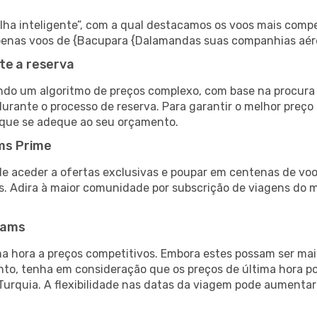
 inteligente”, com a qual destacamos os voos mais compet
r apenas voos de {Bacupara {Dalamandas suas companhias aér
te a reserva
do um algoritmo de preços complexo, com base na procura e
durante o processo de reserva. Para garantir o melhor preço
 que se adeque ao seu orçamento.
ms Prime
de aceder a ofertas exclusivas e poupar em centenas de voo
s. Adira à maior comunidade por subscrição de viagens do
eams
 hora a preços competitivos. Embora estes possam ser mais
nto, tenha em consideração que os preços de última hora p
Turquia. A flexibilidade nas datas da viagem pode aumenta