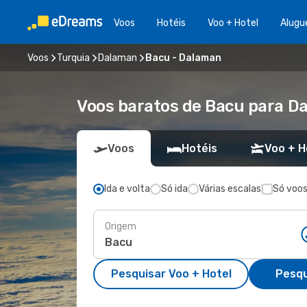
Voos
Hotéis
Voo + Hotel
Alugu
Voos
Turquia
Dalaman
Bacu - Dalaman
Voos baratos de Bacu para D
Voos
Hotéis
Voo + H
Ida e volta
Só ida
Várias escalas
Só voos
Origem
Pesquisar Voo + Hotel
Pesqu