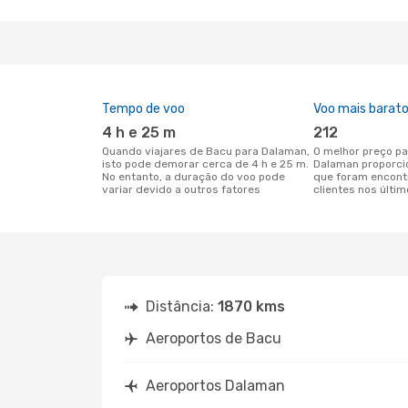
Tempo de voo
Voo mais barat
4 h e 25 m
212
Quando viajares de Bacu para Dalaman,
O melhor preço para voos de Bacu para
isto pode demorar cerca de 4 h e 25 m.
Dalaman proporci
No entanto, a duração do voo pode
que foram encont
variar devido a outros fatores
clientes nos últim
Distância:
1870 kms
Aeroportos de Bacu
Aeroportos Dalaman