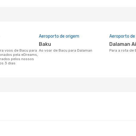
o
Aeroporto de origem
Aeroporto de
Baku
Dalaman A
Ao voar de Bacu para Dalaman
Para a rota d
onados pela eDreams,
rados pelos nossos
os 3 dias