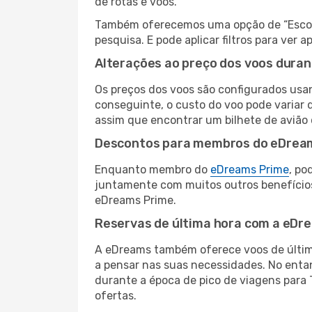
de rotas e voos.
Também oferecemos uma opção de “Escolha
pesquisa. E pode aplicar filtros para ve
Alterações ao preço dos voos duran
Os preços dos voos são configurados usan
conseguinte, o custo do voo pode variar 
assim que encontrar um bilhete de avião
Descontos para membros do eDrea
Enquanto membro do
eDreams Prime
, po
juntamente com muitos outros benefício
eDreams Prime.
Reservas de última hora com a eDr
A eDreams também oferece voos de última
a pensar nas suas necessidades. No enta
durante a época de pico de viagens para 
ofertas.