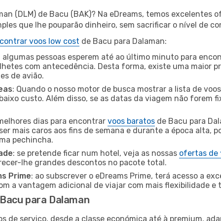
aman (DLM) de Bacu (BAK)? Na eDreams, temos excelentes ofe
les que lhe pouparão dinheiro, sem sacrificar o nível de co
contrar voos low cost
de Bacu para Dalaman:
 algumas pessoas esperem até ao último minuto para encont
hetes com antecedência. Desta forma, existe uma maior pr
tes de avião.
eas
: Quando o nosso motor de busca mostrar a lista de voos 
baixo custo. Além disso, se as datas da viagem não forem fi
 melhores dias para encontrar
voos baratos
de Bacu para Dal
ser mais caros aos fins de semana e durante a época alta, p
uma pechincha.
dade
: se pretende ficar num hotel, veja as nossas
ofertas de
recer-lhe grandes descontos no pacote total.
ms Prime
: ao subscrever o eDreams Prime, terá acesso a exc
m a vantagem adicional de viajar com mais flexibilidade e 
 Bacu para Dalaman
os de serviço, desde a classe económica até à premium, ad