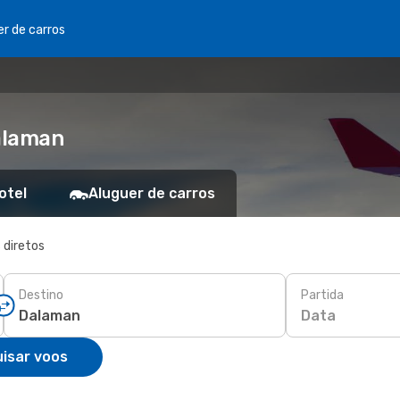
er de carros
alaman
otel
Aluguer de carros
 diretos
Destino
Partida
Data
isar voos