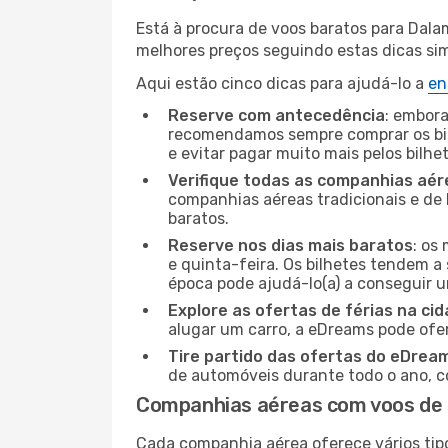
Está à procura de voos baratos para Dal
melhores preços seguindo estas dicas simp
Aqui estão cinco dicas para ajudá-lo a
en
Reserve com antecedência
: embora
recomendamos sempre comprar os bil
e evitar pagar muito mais pelos bilhe
Verifique todas as companhias aér
companhias aéreas tradicionais e de 
baratos.
Reserve nos dias mais baratos
: os
e quinta-feira. Os bilhetes tendem a 
época pode ajudá-lo(a) a conseguir 
Explore as ofertas de férias na ci
alugar um carro, a eDreams pode ofe
Tire partido das ofertas do eDrea
de automóveis durante todo o ano, co
Companhias aéreas com voos de
Cada companhia aérea oferece vários tip