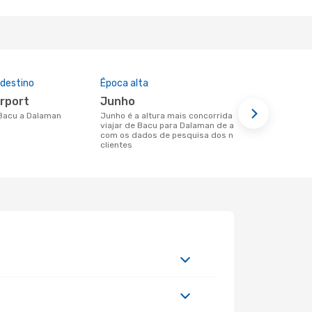
 destino
Época alta
Preço médi
irport
junho
262 €
e Bacu a Dalaman
junho é a altura mais concorrida para
Um voo de Bacu para Dalaman na
viajar de Bacu para Dalaman de acordo
eDreams cus
com os dados de pesquisa dos nossos
base nos da
clientes
6 meses