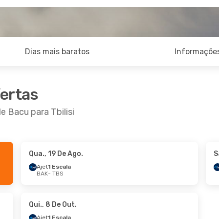
Dias mais baratos
Informações
fertas
e Bacu para Tbilisi
Qua., 19 De Ago.
S
Ajet
1 Escala
BAK
- TBS
Qui., 8 De Out.
Ajet
1 Escala