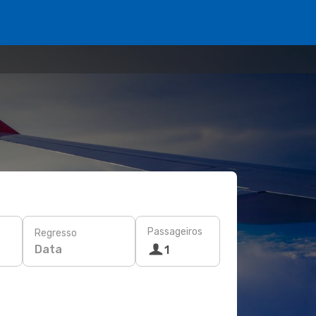
Passageiros
Regresso
Data
1