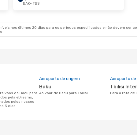
BAK
- TBS
veis nos últimos 20 dias para os períodos especificados e não devem ser con
s.
o
Aeroporto de origem
Aeroporto de
Baku
Tbilisi In
Ao voar de Bacu para Tbilisi
Para a rota de 
nados pela eDreams,
rados pelos nossos
os 3 dias