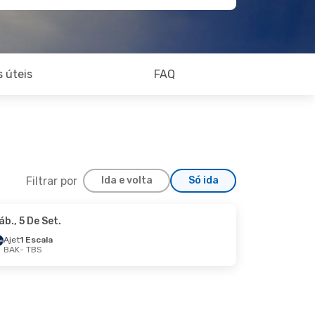
 úteis
FAQ
Filtrar por
Ida e volta
Só ida
áb., 5 De Set.
Ajet
1 Escala
BAK
- TBS