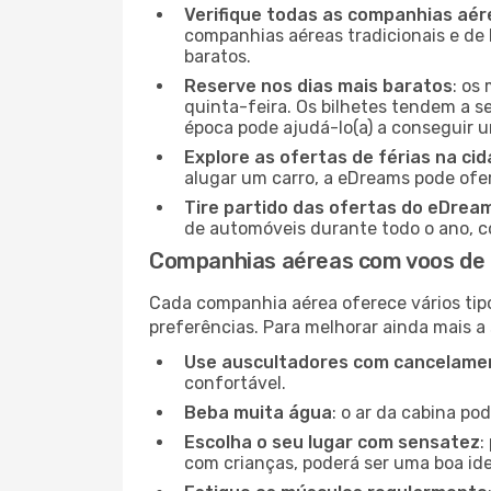
Verifique todas as companhias aér
companhias aéreas tradicionais e de 
baratos.
Reserve nos dias mais baratos
: os
quinta-feira. Os bilhetes tendem a se
época pode ajudá-lo(a) a conseguir 
Explore as ofertas de férias na ci
alugar um carro, a eDreams pode ofe
Tire partido das ofertas do eDrea
de automóveis durante todo o ano, co
Companhias aéreas com voos de B
Cada companhia aérea oferece vários tip
preferências. Para melhorar ainda mais a
Use auscultadores com cancelamen
confortável.
Beba muita água
: o ar da cabina po
Escolha o seu lugar com sensatez
:
com crianças, poderá ser uma boa ide