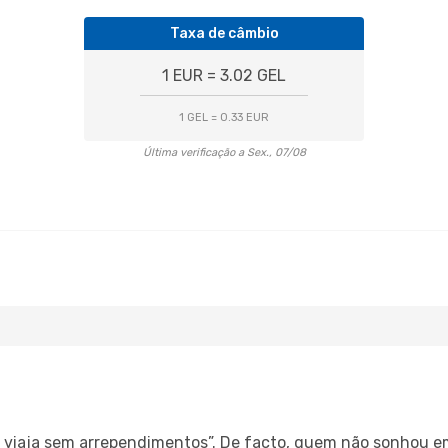
Taxa de câmbio
1 EUR = 3.02 GEL
1 GEL = 0.33 EUR
Última verificação a Sex., 07/08
s, viaja sem arrependimentos”. De facto, quem não sonhou 