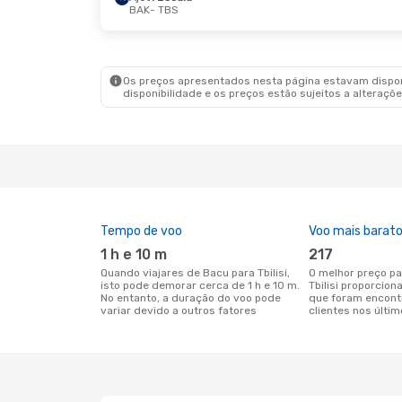
BAK
- TBS
Os preços apresentados nesta página estavam disponí
disponibilidade e os preços estão sujeitos a alteraçõe
Tempo de voo
Voo mais barat
1 h e 10 m
217
Quando viajares de Bacu para Tbilisi,
O melhor preço para voos de Bacu para
isto pode demorar cerca de 1 h e 10 m.
Tbilisi proporcio
No entanto, a duração do voo pode
que foram encont
variar devido a outros fatores
clientes nos últim