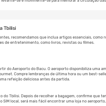
: levante-se e movimente-se para melhorar a circulação das
 Tbilisi
ntes, recomendamos que inclua artigos essenciais, como r
es de entretenimento, como livros, revistas ou filmes.
artir do Aeroporto do Bacu. O aeroporto disponibiliza uma 
gourmet. Compre lembranças de última hora ou um best-seller
uma refeição deliciosa antes da partida.
o do Tbilisi. Depois de recolher a bagagem, confirme que te
ão SIM local, será mais fácil encontrar uma loja no aeroport