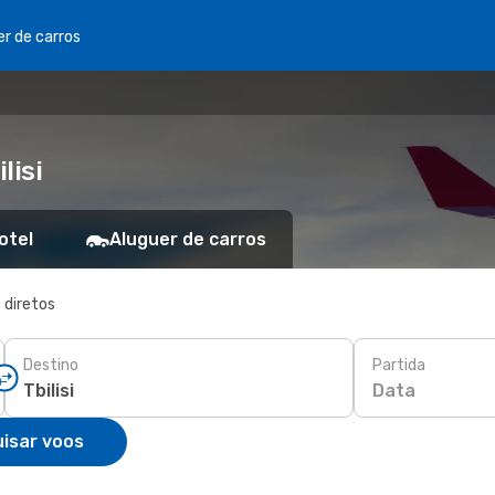
er de carros
lisi
otel
Aluguer de carros
 diretos
Destino
Partida
Data
isar voos