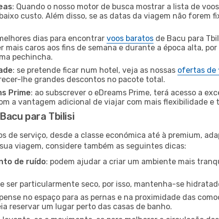
eas
: Quando o nosso motor de busca mostrar a lista de voos 
baixo custo. Além disso, se as datas da viagem não forem fi
 melhores dias para encontrar
voos baratos
de Bacu para Tbil
r mais caros aos fins de semana e durante a época alta, por
uma pechincha.
dade
: se pretende ficar num hotel, veja as nossas
ofertas de
recer-lhe grandes descontos no pacote total.
ms Prime
: ao subscrever o eDreams Prime, terá acesso a exc
m a vantagem adicional de viajar com mais flexibilidade e 
acu para Tbilisi
os de serviço, desde a classe económica até à premium, ad
 sua viagem, considere também as seguintes dicas:
to de ruído
: podem ajudar a criar um ambiente mais tranqu
de ser particularmente seco, por isso, mantenha-se hidratad
 pense no espaço para as pernas e na proximidade das comod
ia reservar um lugar perto das casas de banho.