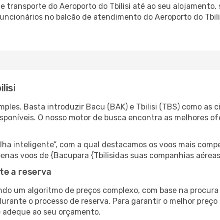
 transporte do Aeroporto do Tbilisi até ao seu alojamento, 
 funcionários no balcão de atendimento do Aeroporto do Tbi
lisi
les. Basta introduzir Bacu (BAK) e Tbilisi (TBS) como as ci
isponíveis. O nosso motor de busca encontra as melhores o
 inteligente”, com a qual destacamos os voos mais compet
 apenas voos de {Bacupara {Tbilisidas suas companhias aéreas
te a reserva
do um algoritmo de preços complexo, com base na procura e
urante o processo de reserva. Para garantir o melhor preço p
e adeque ao seu orçamento.