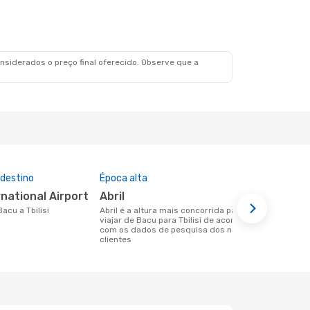
siderados o preço final oferecido. Observe que a
 destino
Época alta
Companhia
nesta rota
ternational Airport
abril
Azerbaij
Bacu a Tbilisi
abril é a altura mais concorrida para
viajar de Bacu para Tbilisi de acordo
Companhias aéreas que viajam de Bacu
com os dados de pesquisa dos nossos
para Tbilisi
clientes