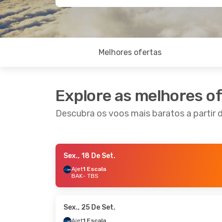
Melhores ofertas
Explore as melhores o
Descubra os voos mais baratos a partir d
Sex., 18 De Set.
Qui., 3 De Set.
- Dom., 6 De Set.
Ajet
1 Escala
BAK
- TBS
Ajet
1 Escala
BAK
- TBS
Ajet
1 Escala
TBS
- BAK
Sex., 25 De Set.
Ajet
1 Escala