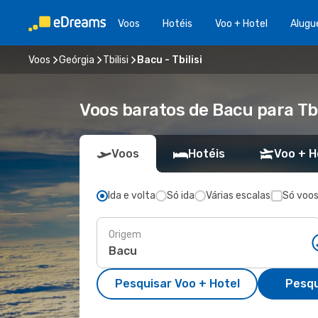
Voos
Hotéis
Voo + Hotel
Alugu
Voos
Geórgia
Tbilisi
Bacu - Tbilisi
Voos baratos de Bacu para Tbi
Voos
Hotéis
Voo + H
Ida e volta
Só ida
Várias escalas
Só voos
Origem
Pesquisar Voo + Hotel
Pesqu