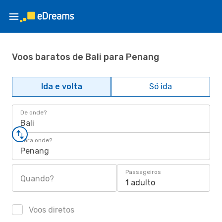
Voos baratos de Bali para Penang
Ida e volta
Só ida
De onde?
Bali
Para onde?
Penang
Passageiros
Quando?
1 adulto
Voos diretos