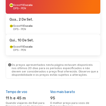
Scoot
1 Escala
DPS
- PEN
Qua., 2 De Set.
Scoot
1 Escala
DPS
- PEN
Qui., 10 De Set.
Scoot
1 Escala
DPS
- PEN
Os preços apresentados nesta página estavam disponíveis
nos últimos 20 dias para os períodos especificados e não
devem ser considerados o preço final oferecido. Observe que a
disponibilidade e os preços estão sujeitos a alterações.
Tempo de voo
Voo mais barato
Épo
11 h e 45 m
95
ab
Quando viajares de Bali para
O melhor preço para voos de
abril é a altura mais concorrida