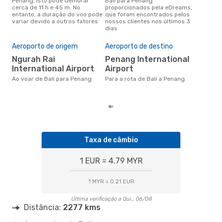
Penang, isto pode demorar
Bali para Penang
para
cerca de 11 h e 45 m. No
proporcionados pela eDreams,
de 
entanto, a duração do voo pode
que foram encontrados pelos
pes
variar devido a outros fatores
nossos clientes nos últimos 3
dias
A m
res
Aeroporto de origem
Aeroporto de destino
fe
Ngurah Rai
Penang International
dezembro é uma das melhores
International Airport
Airport
altu
com
Ao voar de Bali para Penang
Para a rota de Bali a Penang
com
clie
Taxa de câmbio
1 EUR = 4.79 MYR
1 MYR = 0.21 EUR
Última verificação a Qui., 06/08
Distância:
2277 kms