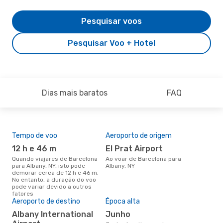
Pesquisar voos
Pesquisar Voo + Hotel
Dias mais baratos
FAQ
Tempo de voo
Aeroporto de origem
Pre
de 
12 h e 46 m
El Prat Airport
10
Quando viajares de Barcelona
Ao voar de Barcelona para
para Albany, NY, isto pode
Albany, NY
Um voo de Barcelona para
demorar cerca de 12 h e 46 m.
Alb
No entanto, a duração do voo
cer
pode variar devido a outros
dad
fatores
mes
Aeroporto de destino
Época alta
Albany International
junho