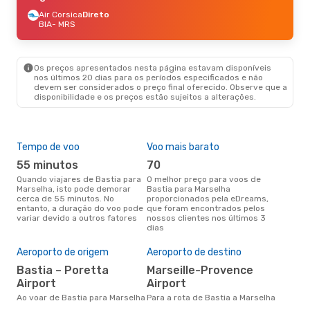
Air Corsica
Direto
BIA
- MRS
Os preços apresentados nesta página estavam disponíveis
nos últimos 20 dias para os períodos especificados e não
devem ser considerados o preço final oferecido. Observe que a
disponibilidade e os preços estão sujeitos a alterações.
Tempo de voo
Voo mais barato
Épo
55 minutos
70
j
Quando viajares de Bastia para
O melhor preço para voos de
junho é a altura mais
Marselha, isto pode demorar
Bastia para Marselha
conc
cerca de 55 minutos. No
proporcionados pela eDreams,
par
entanto, a duração do voo pode
que foram encontrados pelos
dad
variar devido a outros fatores
nossos clientes nos últimos 3
clie
dias
Pre
de 
Aeroporto de origem
Aeroporto de destino
2
Bastia – Poretta
Marseille-Provence
Um voo de Bastia para Marselha
Airport
Airport
na 
€, 
Ao voar de Bastia para Marselha
Para a rota de Bastia a Marselha
pre