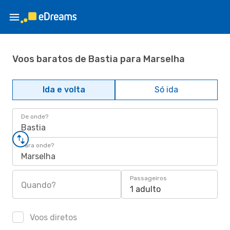
Voos baratos de Bastia para Marselha
Ida e volta
Só ida
De onde?
Bastia
Para onde?
Marselha
Passageiros
Quando?
1 adulto
Voos diretos