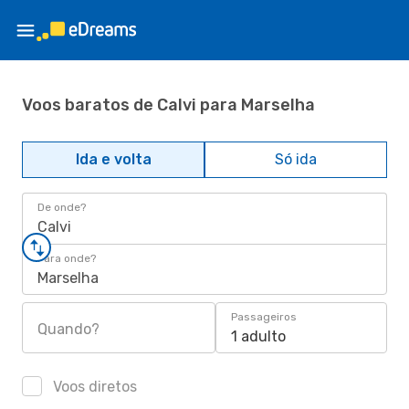
Voos baratos de Calvi para Marselha
Ida e volta
Só ida
De onde?
Calvi
Para onde?
Marselha
Passageiros
Quando?
1 adulto
Voos diretos