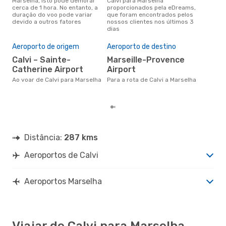
Marselha, isto pode demorar
Calvi para Marselha
conc
cerca de 1 hora. No entanto, a
proporcionados pela eDreams,
par
duração do voo pode variar
que foram encontrados pelos
dad
devido a outros fatores
nossos clientes nos últimos 3
clie
dias
Pre
de 
Aeroporto de origem
Aeroporto de destino
2
Calvi – Sainte-
Marseille-Provence
Um voo de Calvi para Marselha
Catherine Airport
Airport
na 
€, 
Ao voar de Calvi para Marselha
Para a rota de Calvi a Marselha
pre
Distância:
287 kms
Aeroportos de Calvi
Aeroportos Marselha
Viajar de Calvi para Marselha