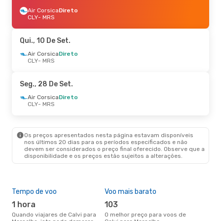
Air Corsica
Direto
CLY
- MRS
Qui., 10 De Set.
Air Corsica
Direto
CLY
- MRS
Seg., 28 De Set.
Air Corsica
Direto
CLY
- MRS
Os preços apresentados nesta página estavam disponíveis
nos últimos 20 dias para os períodos especificados e não
devem ser considerados o preço final oferecido. Observe que a
disponibilidade e os preços estão sujeitos a alterações.
Tempo de voo
Voo mais barato
Épo
1 hora
103
j
Quando viajares de Calvi para
O melhor preço para voos de
junho é a altura mais