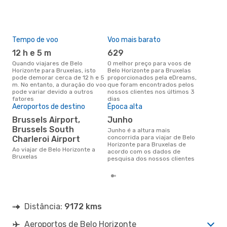
Tempo de voo
Voo mais barato
Pre
de 
12 h e 5 m
629
8
Quando viajares de Belo
O melhor preço para voos de
Horizonte para Bruxelas, isto
Belo Horizonte para Bruxelas
Um voo de Belo Horizonte para
pode demorar cerca de 12 h e 5
proporcionados pela eDreams,
Bru
m. No entanto, a duração do voo
que foram encontrados pelos
cer
pode variar devido a outros
nossos clientes nos últimos 3
dad
fatores
dias
mes
Aeroportos de destino
Época alta
Brussels Airport,
junho
Brussels South
junho é a altura mais
concorrida para viajar de Belo
Charleroi Airport
Horizonte para Bruxelas de
Ao viajar de Belo Horizonte a
acordo com os dados de
Bruxelas
pesquisa dos nossos clientes
Distância:
9172 kms
Aeroportos de Belo Horizonte