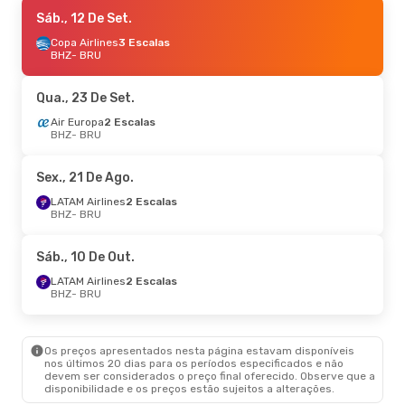
Dom., 23 De Ago.
Sáb., 12 De Set.
- Sáb., 29 De Ago.
LATAM Airlines
Copa Airlines
3 Escalas
2 Escalas
BHZ
BHZ
- BRU
- BRU
Air Europa
2 Escalas
BRU
- BHZ
Qua., 23 De Set.
Air Europa
2 Escalas
BHZ
- BRU
Sex., 21 De Ago.
LATAM Airlines
2 Escalas
BHZ
- BRU
Sáb., 10 De Out.
LATAM Airlines
2 Escalas
BHZ
- BRU
Os preços apresentados nesta página estavam disponíveis
nos últimos 20 dias para os períodos especificados e não
devem ser considerados o preço final oferecido. Observe que a
disponibilidade e os preços estão sujeitos a alterações.