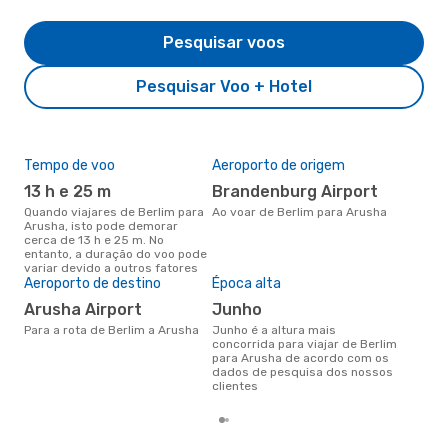
Pesquisar voos
Pesquisar Voo + Hotel
Tempo de voo
Aeroporto de origem
Pre
de 
13 h e 25 m
Brandenburg Airport
9
Quando viajares de Berlim para
Ao voar de Berlim para Arusha
Arusha, isto pode demorar
Um voo de Berlim para Arusha
cerca de 13 h e 25 m. No
na 
entanto, a duração do voo pode
€, 
variar devido a outros fatores
pre
Aeroporto de destino
Época alta
Arusha Airport
junho
Para a rota de Berlim a Arusha
junho é a altura mais
concorrida para viajar de Berlim
para Arusha de acordo com os
dados de pesquisa dos nossos
clientes