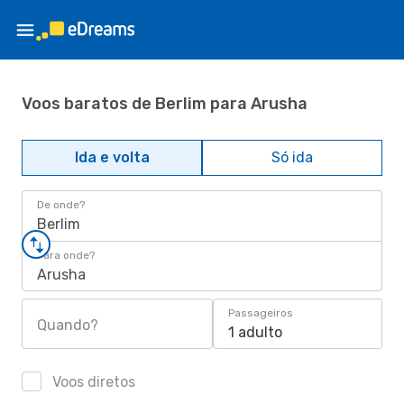
Voos baratos de Berlim para Arusha
Ida e volta
Só ida
De onde?
Berlim
Para onde?
Arusha
Passageiros
Quando?
1 adulto
Voos diretos