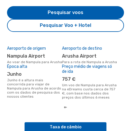
Pesquisar voos
Pesquisar Voo + Hotel
Aeroporto de origem
Aeroporto de destino
A m
res
Nampula Airport
Arusha Airport
j
Ao voar de Nampula para Arusha
Para a rota de Nampula a Arusha
Época alta
Preço médio de viagens só
maio é uma das melhores
de ida
altu
junho
com
757 €
aco
junho é a altura mais
nos
concorrida para viajar de
Um voo de Nampula para Arusha
Nampula para Arusha de acordo
na eDreams custa cerca de 757
com os dados de pesquisa dos
€, com base nos dados dos
nossos clientes
preços dos últimos 6 meses
Taxa de câmbio