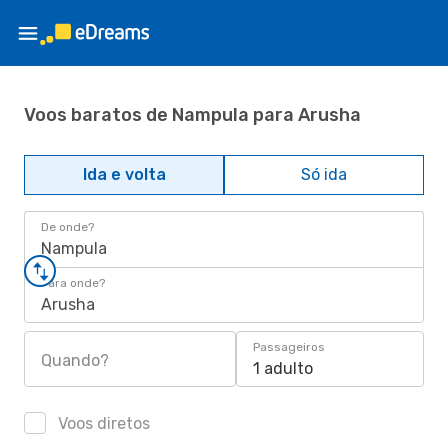
Voos baratos de Nampula para Arusha
Ida e volta
Só ida
De onde?
Nampula
Para onde?
Arusha
Passageiros
Quando?
1 adulto
Voos diretos