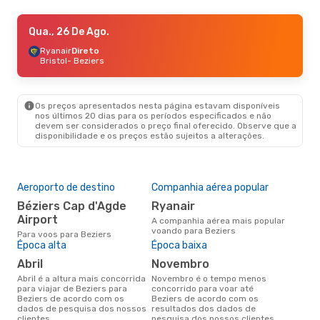
Sáb., 5 De Set.
Qua., 26 De Ago.
- Sáb., 12 De Set.
Ryanair
Ryanair
Direto
Direto
Bruxelas
Bristol
- Beziers
- Beziers
Ryanair
Direto
Beziers
- Bruxelas
Os preços apresentados nesta página estavam disponíveis
nos últimos 20 dias para os períodos especificados e não
devem ser considerados o preço final oferecido. Observe que a
disponibilidade e os preços estão sujeitos a alterações.
Aeroporto de destino
Companhia aérea popular
Béziers Cap d'Agde
Ryanair
Airport
A companhia aérea mais popular
voando para Beziers
Para voos para Beziers
Época alta
Época baixa
abril
novembro
abril é a altura mais concorrida
novembro é o tempo menos
para viajar de Beziers para
concorrido para voar até
Beziers de acordo com os
Beziers de acordo com os
dados de pesquisa dos nossos
resultados dos dados de
clientes
pesquisa dos nossos clientes