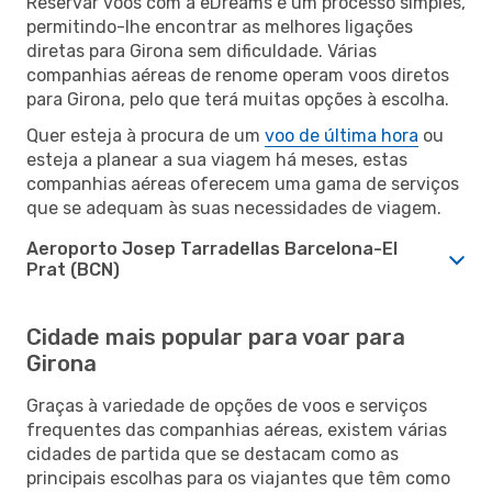
Reservar voos com a eDreams é um processo simples,
permitindo-lhe encontrar as melhores ligações
diretas para Girona sem dificuldade. Várias
companhias aéreas de renome operam voos diretos
para Girona, pelo que terá muitas opções à escolha.
Quer esteja à procura de um
voo de última hora
ou
esteja a planear a sua viagem há meses, estas
companhias aéreas oferecem uma gama de serviços
que se adequam às suas necessidades de viagem.
Aeroporto Josep Tarradellas Barcelona-El
Prat (BCN)
Cidade mais popular para voar para
Girona
Graças à variedade de opções de voos e serviços
frequentes das companhias aéreas, existem várias
cidades de partida que se destacam como as
principais escolhas para os viajantes que têm como