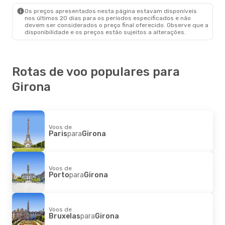
Girona
- Bruxelas
Os preços apresentados nesta página estavam disponíveis
nos últimos 20 dias para os períodos especificados e não
devem ser considerados o preço final oferecido. Observe que a
disponibilidade e os preços estão sujeitos a alterações.
Rotas de voo populares para
Girona
Voos de
Paris
para
Girona
Voos de
Porto
para
Girona
Voos de
Bruxelas
para
Girona