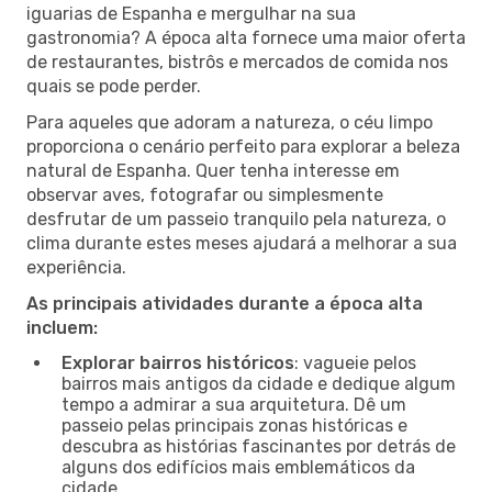
iguarias de Espanha e mergulhar na sua
gastronomia? A época alta fornece uma maior oferta
de restaurantes, bistrôs e mercados de comida nos
quais se pode perder.
Para aqueles que adoram a natureza, o céu limpo
proporciona o cenário perfeito para explorar a beleza
natural de Espanha. Quer tenha interesse em
observar aves, fotografar ou simplesmente
desfrutar de um passeio tranquilo pela natureza, o
clima durante estes meses ajudará a melhorar a sua
experiência.
As principais atividades durante a época alta
incluem:
Explorar bairros históricos
: vagueie pelos
bairros mais antigos da cidade e dedique algum
tempo a admirar a sua arquitetura. Dê um
passeio pelas principais zonas históricas e
descubra as histórias fascinantes por detrás de
alguns dos edifícios mais emblemáticos da
cidade.