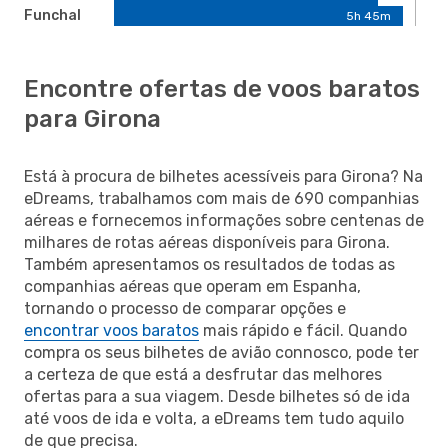
Funchal
5h 45m
Encontre ofertas de voos baratos
para Girona
Está à procura de bilhetes acessíveis para Girona? Na
eDreams, trabalhamos com mais de 690 companhias
aéreas e fornecemos informações sobre centenas de
milhares de rotas aéreas disponíveis para Girona.
Também apresentamos os resultados de todas as
companhias aéreas que operam em Espanha,
tornando o processo de comparar opções e
encontrar voos baratos
mais rápido e fácil. Quando
compra os seus bilhetes de avião connosco, pode ter
a certeza de que está a desfrutar das melhores
ofertas para a sua viagem. Desde bilhetes só de ida
até voos de ida e volta, a eDreams tem tudo aquilo
de que precisa.