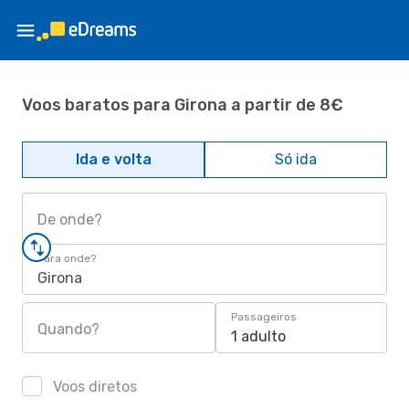
Voos baratos para Girona a partir de 8€
Ida e volta
Só ida
De onde?
Para onde?
Girona
Passageiros
Quando?
1 adulto
Voos diretos