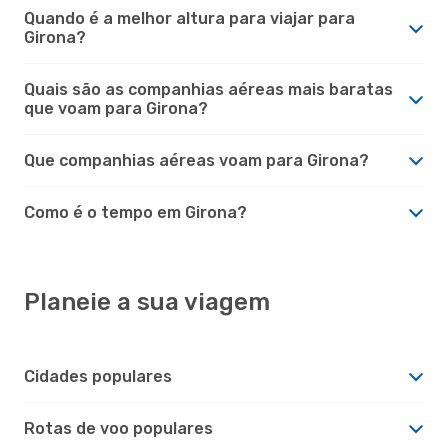
Quando é a melhor altura para viajar para
Girona?
Quais são as companhias aéreas mais baratas
que voam para Girona?
Que companhias aéreas voam para Girona?
Como é o tempo em Girona?
Planeie a sua viagem
Cidades populares
Rotas de voo populares