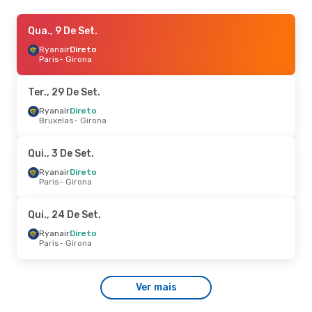
Qua., 26 De Ago.
Qua., 9 De Set.
- Dom., 30 De Ago.
Renfe
Ryanair
Direto
Direto
Barcelona
Paris
- Girona
- Girona
Renfe
Direto
Girona
- Barcelona
Ter., 29 De Set.
Ter., 8 De Set.
Ryanair
Direto
- Ter., 15 De Set.
Bruxelas
- Girona
Renfe
Direto
Barcelona
- Girona
Renfe
Direto
Qui., 3 De Set.
Girona
- Barcelona
Ryanair
Direto
Paris
- Girona
Sex., 9 De Out.
- Dom., 11 De Out.
Ryanair
Direto
Qui., 24 De Set.
Londres
- Girona
Vueling
Direto
Ryanair
Direto
Girona
- Londres
Paris
- Girona
Qua., 23 De Set.
- Sáb., 26 De Set.
Ver mais
Ryanair
Direto
Bruxelas
- Girona
Ryanair
Direto