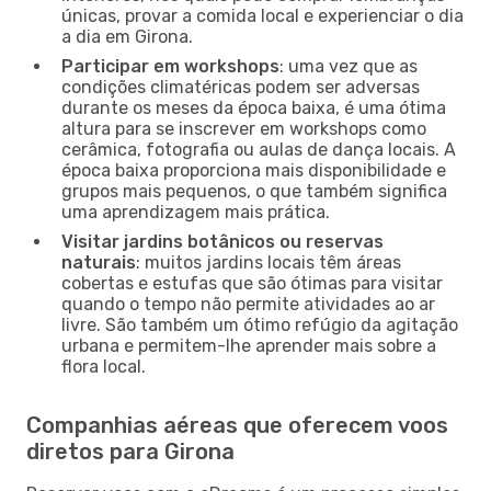
únicas, provar a comida local e experienciar o dia
a dia em Girona.
Participar em workshops
: uma vez que as
condições climatéricas podem ser adversas
durante os meses da época baixa, é uma ótima
altura para se inscrever em workshops como
cerâmica, fotografia ou aulas de dança locais. A
época baixa proporciona mais disponibilidade e
grupos mais pequenos, o que também significa
uma aprendizagem mais prática.
Visitar jardins botânicos ou reservas
naturais
: muitos jardins locais têm áreas
cobertas e estufas que são ótimas para visitar
quando o tempo não permite atividades ao ar
livre. São também um ótimo refúgio da agitação
urbana e permitem-lhe aprender mais sobre a
flora local.
Companhias aéreas que oferecem voos
diretos para Girona