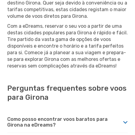
destino Girona. Quer seja devido à conveniência ou a
tarifas competitivas, estas cidades registam o maior
volume de voos diretos para Girona.
Com a eDreams, reservar o seu voo a partir de uma
destas cidades populares para Girona é rápido e fácil.
Tire partido da vasta gama de opções de voos
disponíveis e encontre o horário e a tarifa perfeitos
para si. Comece já a planear a sua viagem e prepara-
se para explorar Girona com as melhores ofertas e
reservas sem complicações através da eDreams!
Perguntas frequentes sobre voos
para Girona
Como posso encontrar voos baratos para
Girona na eDreams?