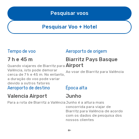
Pesquisar voos
Pesquisar Voo + Hotel
Tempo de voo
Aeroporto de origem
Pre
de 
7 h e 45 m
Biarritz Pays Basque
34
Airport
Quando viajares de Biarritz para
Valência, isto pode demorar
Um voo de Biarritz para Valência
Ao voar de Biarritz para Valência
cerca de 7 h e 45 m. No entanto,
na 
a duração do voo pode variar
€, 
devido a outros fatores
pre
Aeroporto de destino
Época alta
Valencia Airport
junho
Para a rota de Biarritz a Valência
junho é a altura mais
concorrida para viajar de
Biarritz para Valência de acordo
com os dados de pesquisa dos
nossos clientes