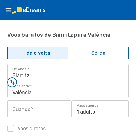
Voos baratos de Biarritz para Valência
Ida e volta
Só ida
De onde?
Biarritz
Para onde?
Valência
Passageiros
Quando?
1 adulto
Voos diretos