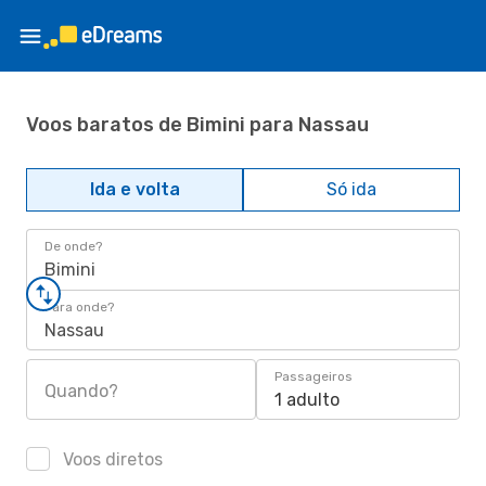
Voos baratos de Bimini para Nassau
Ida e volta
Só ida
De onde?
Bimini
Para onde?
Nassau
Passageiros
Quando?
1 adulto
Voos diretos