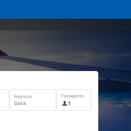
Passageiros
Regresso
Data
1