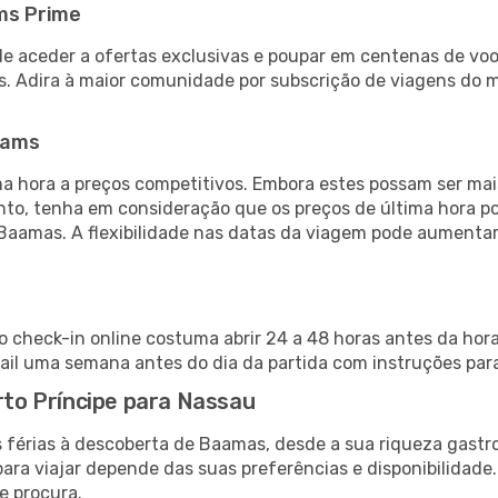
ms Prime
de aceder a ofertas exclusivas e poupar em centenas de voo
s. Adira à maior comunidade por subscrição de viagens do
eams
 hora a preços competitivos. Embora estes possam ser mais
nto, tenha em consideração que os preços de última hora p
 Baamas. A flexibilidade nas datas da viagem pode aumentar
 o check-in online costuma abrir 24 a 48 horas antes da hor
il uma semana antes do dia da partida com instruções para
orto Príncipe para Nassau
 férias à descoberta de Baamas, desde a sua riqueza gastro
ara viajar depende das suas preferências e disponibilidade
e procura.