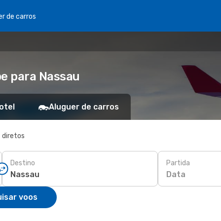
er de carros
pe para Nassau
otel
Aluguer de carros
 diretos
Destino
Partida
Data
isar voos