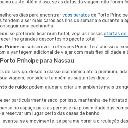
baixo custo. Além disso, se as datas da viagem não forem fi
 melhores dias para encontrar
voos baratos
de Porto Príncip
es tendem a ser mais caros aos fins de semana e durante a é
 conseguir uma pechincha.
dade
: se pretende ficar num hotel, veja as nossas
ofertas de
recer-lhe grandes descontos no pacote total.
ms Prime
: ao subscrever o eDreams Prime, terá acesso a exc
m a vantagem adicional de viajar com mais flexibilidade e 
Porto Príncipe para Nassau
os de serviço, desde a classe económica até à premium, ad
 sua viagem, considere também as seguintes dicas:
to de ruído
: podem ajudar a criar um ambiente mais tranqu
de ser particularmente seco, por isso, mantenha-se hidratad
 pense no espaço para as pernas e na proximidade das comod
ia reservar um lugar perto das casas de banho.
: levante-se e movimente-se para melhorar a circulação das