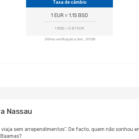
Taxa de câmbio
1 EUR = 1.15 BSD
1 BSD = 0.87 EUR
Última verificação a Sex., 07/08
ra Nassau
s, viaja sem arrependimentos”. De facto, quem não sonhou e
é Baamas?