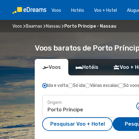
Voos
Hotéis
Voo + Hotel
Alugu
Voos
Baamas
Nassau
Porto Príncipe - Nassau
Voos baratos de Porto Prínci
Voos
Hotéis
Voo + H
Ida e volta
Só ida
Várias escalas
Só voos
Origem
Pesquisar Voo + Hotel
Pesqu