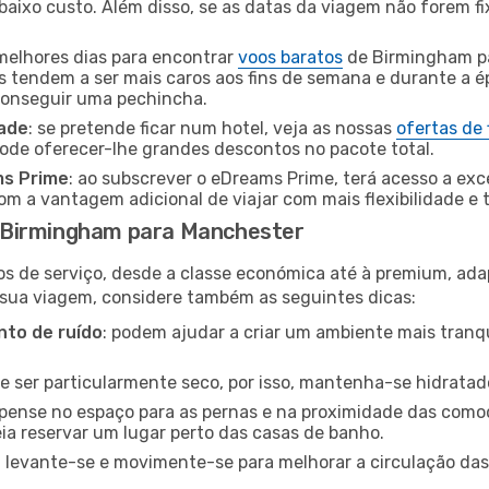
baixo custo. Além disso, se as datas da viagem não forem fi
 melhores dias para encontrar
voos baratos
de Birmingham p
es tendem a ser mais caros aos fins de semana e durante a é
 conseguir uma pechincha.
dade
: se pretende ficar num hotel, veja as nossas
ofertas de
pode oferecer-lhe grandes descontos no pacote total.
ms Prime
: ao subscrever o eDreams Prime, terá acesso a exc
m a vantagem adicional de viajar com mais flexibilidade e 
 Birmingham para Manchester
os de serviço, desde a classe económica até à premium, ad
 sua viagem, considere também as seguintes dicas:
to de ruído
: podem ajudar a criar um ambiente mais tranqu
de ser particularmente seco, por isso, mantenha-se hidratad
 pense no espaço para as pernas e na proximidade das comod
ia reservar um lugar perto das casas de banho.
: levante-se e movimente-se para melhorar a circulação das