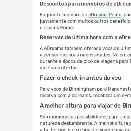
Descontos para membros do eDrea
Enquanto membro do
eDreams Prime
, po
juntamente com muitos outros benefício
eDreams Prime.
Reservas de última hora com a eDr
A eDreams também oferece voos de última
a pensar nas suas necessidades. No enta
durante a época de pico de viagens para 
melhores ofertas.
Fazer o check-in antes do voo
Para voos de Birmingham para Manchester,
reserva com a eDreams, receberá um e-ma
A melhor altura para viajar de 
São inúmeras as possibilidades para umas
natureza deslumbrante. A melhor altura p
alta de turismo e o tipo de experiência qu