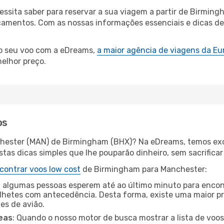
cessita saber para reservar a sua viagem a partir de Birm
amentos. Com as nossas informações essenciais e dicas de e
.
 o seu voo com a eDreams,
a maior agência de viagens da Eu
elhor preço.
os
chester (MAN) de Birmingham (BHX)? Na eDreams, temos exce
as dicas simples que lhe pouparão dinheiro, sem sacrificar 
contrar voos low cost
de Birmingham para Manchester:
 algumas pessoas esperem até ao último minuto para encont
hetes com antecedência. Desta forma, existe uma maior pr
tes de avião.
eas
: Quando o nosso motor de busca mostrar a lista de voos 