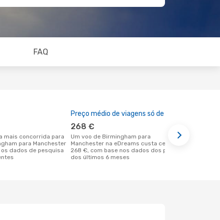
FAQ
Preço médio de viagens só de ida
A melhor al
268 €
março
Um voo de Birmingham para
fevereiro é uma das melhores alturas
ingham para Manchester
Manchester na eDreams custa cerca de
para voar p
 os dados de pesquisa
268 €, com base nos dados dos preços
em Birming
entes
dos últimos 6 meses
dados reais