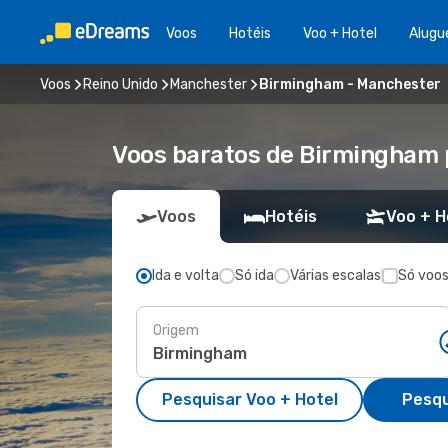
Voos
Hotéis
Voo + Hotel
Alugu
Voos
Reino Unido
Manchester
Birmingham - Manchester
Voos baratos de Birmingham
Voos
Hotéis
Voo + H
Ida e volta
Só ida
Várias escalas
Só voos
Origem
Pesquisar Voo + Hotel
Pesqu