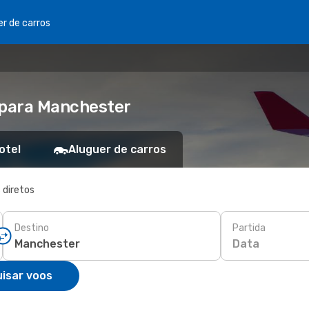
er de carros
 para Manchester
otel
Aluguer de carros
 diretos
Destino
Partida
Data
isar voos