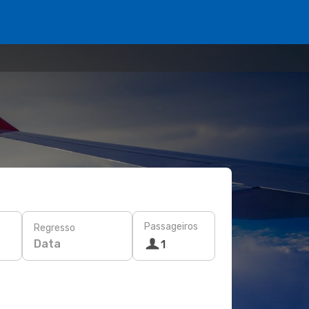
Passageiros
Regresso
Data
1