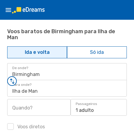
Voos baratos de Birmingham para Ilha de
Man
Ida e volta
Só ida
De onde?
Birmingham
Para onde?
Ilha de Man
Passageiros
Quando?
1 adulto
Voos diretos