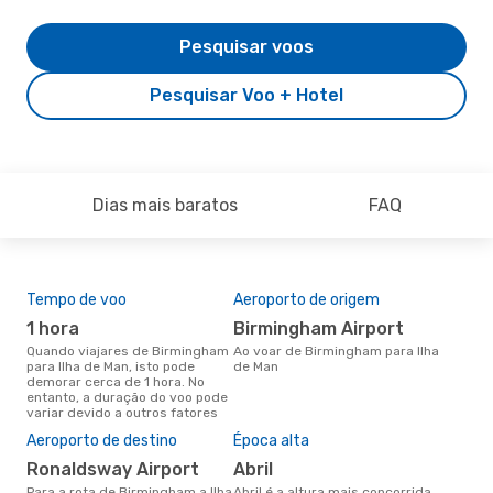
Pesquisar voos
Pesquisar Voo + Hotel
Dias mais baratos
FAQ
Tempo de voo
Aeroporto de origem
Com
ope
1 hora
Birmingham Airport
B
Quando viajares de Birmingham
Ao voar de Birmingham para Ilha
para Ilha de Man, isto pode
de Man
Companhias aéreas que viajam
demorar cerca de 1 hora. No
de 
entanto, a duração do voo pode
variar devido a outros fatores
A m
Aeroporto de destino
Época alta
res
Ronaldsway Airport
abril
j
Para a rota de Birmingham a Ilha
abril é a altura mais concorrida