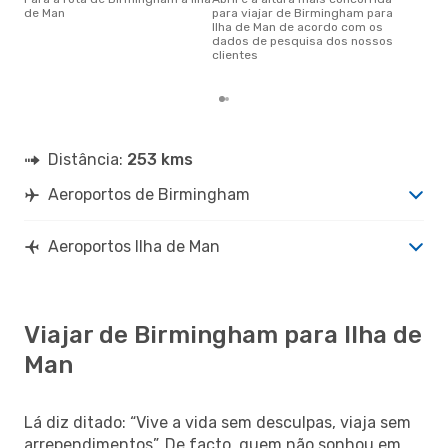
novembro é uma das melhores
de Man
para viajar de Birmingham para
altu
Ilha de Man de acordo com os
Man
dados de pesquisa dos nossos
Bir
clientes
dad
Distância:
253 kms
Aeroportos de Birmingham
Aeroportos Ilha de Man
Viajar de Birmingham para Ilha de
Man
Lá diz ditado: “Vive a vida sem desculpas, viaja sem
arrependimentos”. De facto, quem não sonhou em