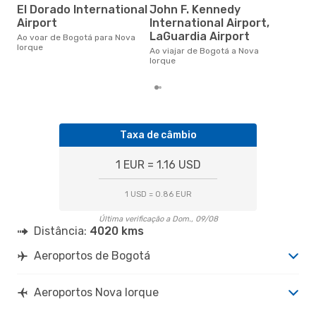
3
El Dorado International
John F. Kennedy
Airport
International Airport,
Um voo de Bogotá para Nova
Ior
LaGuardia Airport
Ao voar de Bogotá para Nova
de 
Iorque
Ao viajar de Bogotá a Nova
dos
Iorque
Taxa de câmbio
1 EUR = 1.16 USD
1 USD = 0.86 EUR
Última verificação a Dom., 09/08
Distância:
4020 kms
Aeroportos de Bogotá
Aeroportos Nova Iorque