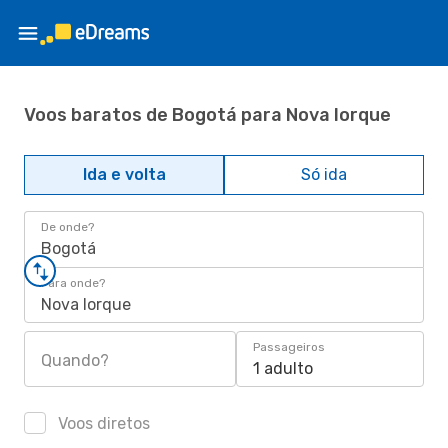
Voos baratos de Bogotá para Nova Iorque
Ida e volta
Só ida
De onde?
Bogotá
Para onde?
Nova Iorque
Passageiros
Quando?
1 adulto
Voos diretos