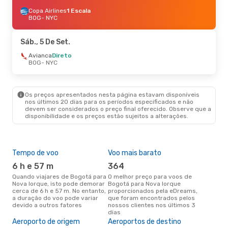
Copa Airlines
1 Escala
BOG
- NYC
Sáb., 5 De Set.
Avianca
Direto
BOG
- NYC
Os preços apresentados nesta página estavam disponíveis
nos últimos 20 dias para os períodos especificados e não
devem ser considerados o preço final oferecido. Observe que a
disponibilidade e os preços estão sujeitos a alterações.
Tempo de voo
Voo mais barato
Épo
6 h e 57 m
364
j
Quando viajares de Bogotá para
O melhor preço para voos de
junho é a altura mais
Nova Iorque, isto pode demorar
Bogotá para Nova Iorque
conc
cerca de 6 h e 57 m. No entanto,
proporcionados pela eDreams,
Bog
a duração do voo pode variar
que foram encontrados pelos
aco
devido a outros fatores
nossos clientes nos últimos 3
pes
dias
Pre
de 
Aeroporto de origem
Aeroportos de destino