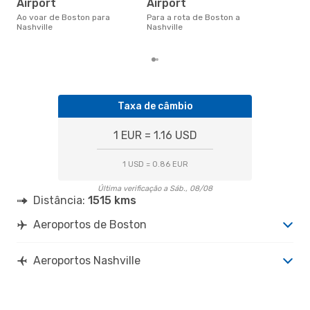
Airport
Airport
Nas
cer
Ao voar de Boston para
Para a rota de Boston a
dad
Nashville
Nashville
mes
Taxa de câmbio
1 EUR = 1.16 USD
1 USD = 0.86 EUR
Última verificação a Sáb., 08/08
Distância:
1515 kms
Aeroportos de Boston
Aeroportos Nashville