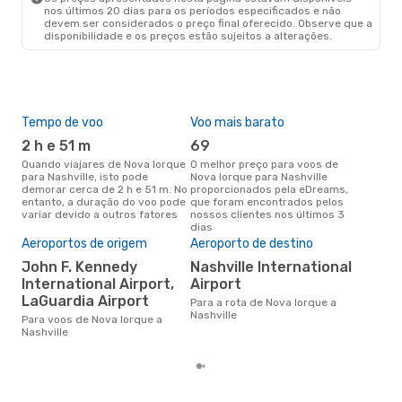
nos últimos 20 dias para os períodos especificados e não
devem ser considerados o preço final oferecido. Observe que a
disponibilidade e os preços estão sujeitos a alterações.
Tempo de voo
Voo mais barato
Épo
2 h e 51 m
69
j
Quando viajares de Nova Iorque
O melhor preço para voos de
junho é a altura mais
para Nashville, isto pode
Nova Iorque para Nashville
conc
demorar cerca de 2 h e 51 m. No
proporcionados pela eDreams,
Iorq
entanto, a duração do voo pode
que foram encontrados pelos
com
variar devido a outros fatores
nossos clientes nos últimos 3
nos
dias
Pre
de 
Aeroportos de origem
Aeroporto de destino
15
John F. Kennedy
Nashville International
International Airport,
Airport
Um voo de Nova Iorque para
Nas
LaGuardia Airport
Para a rota de Nova Iorque a
cer
Nashville
Para voos de Nova Iorque a
dad
Nashville
mes