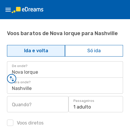
Voos baratos de Nova Iorque para Nashville
Ida e volta
Só ida
De onde?
Nova Iorque
Para onde?
Nashville
Passageiros
Quando?
1 adulto
Voos diretos