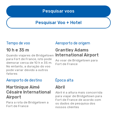
Pesquisar voos
Pesquisar Voo + Hotel
Tempo de voo
Aeroporto de origem
Com
ope
10 h e 35 m
Grantley Adams
C
International Airport
Quando viajares de Bridgetown
para Fort de France, isto pode
Companhias aéreas que viajam
Ao voar de Bridgetown para
demorar cerca de 10 h e 35 m.
de 
Fort de France
No entanto, a duração do voo
Fra
pode variar devido a outros
fatores
A m
Aeroporto de destino
Época alta
res
Martinique Aimé
abril
m
Césaire International
abril é a altura mais concorrida
novembro é uma das melhores
para viajar de Bridgetown para
Airport
altu
Fort de France de acordo com
Para a rota de Bridgetown a
Fra
os dados de pesquisa dos
Fort de France
Bri
nossos clientes
dad