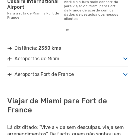
Césaire International
abril é a altura mais concorrida
novembro é uma das melhores
para viajar de Miami para Fort
Airport
altu
de France de acordo com os
Fra
Para a rota de Miami a Fort de
dados de pesquisa dos nossos
aco
France
clientes
nos
Distância:
2350 kms
Aeroportos de Miami
Aeroportos Fort de France
Viajar de Miami para Fort de
France
Lá diz ditado: “Vive a vida sem desculpas, viaja sem
arrependimentos”. De facto, quem não sonhou em