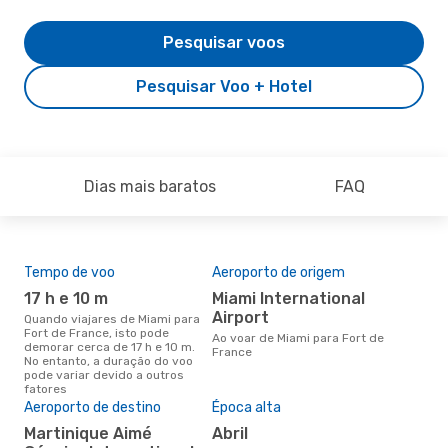
Pesquisar voos
Pesquisar Voo + Hotel
Dias mais baratos
FAQ
Tempo de voo
Aeroporto de origem
Com
ope
17 h e 10 m
Miami International
A
Airport
Quando viajares de Miami para
Fort de France, isto pode
Companhias aéreas que viajam
Ao voar de Miami para Fort de
demorar cerca de 17 h e 10 m.
de M
France
No entanto, a duração do voo
pode variar devido a outros
fatores
A m
Aeroporto de destino
Época alta
res
Martinique Aimé
abril
m