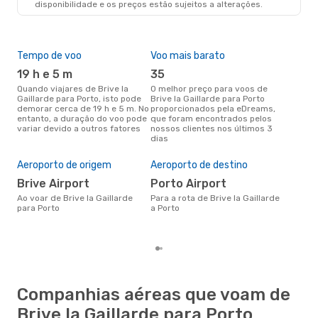
disponibilidade e os preços estão sujeitos a alterações.
Tempo de voo
Voo mais barato
Épo
19 h e 5 m
35
j
Quando viajares de Brive la
O melhor preço para voos de
junho é a altura mais
Gaillarde para Porto, isto pode
Brive la Gaillarde para Porto
conc
demorar cerca de 19 h e 5 m. No
proporcionados pela eDreams,
la G
entanto, a duração do voo pode
que foram encontrados pelos
aco
variar devido a outros fatores
nossos clientes nos últimos 3
pes
dias
Pre
de 
Aeroporto de origem
Aeroporto de destino
2
Brive Airport
Porto Airport
Um voo de Brive la Gaillarde
par
Ao voar de Brive la Gaillarde
Para a rota de Brive la Gaillarde
cer
para Porto
a Porto
dad
mes
Companhias aéreas que voam de
Brive la Gaillarde para Porto