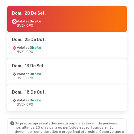
Dom., 20 De Set.
Dom., 20 De Set.
- Qua., 23 De Set.
Volotea
Volotea
Direto
Direto
BVE
BVE
- OPO
- OPO
Volotea
Direto
OPO
- BVE
Dom., 25 De Out.
Dom., 13 De Set.
Volotea
Direto
- Qua., 16 De Set.
BVE
- OPO
Volotea
Direto
BVE
- OPO
Volotea
Direto
Dom., 13 De Set.
OPO
- BVE
Volotea
Direto
BVE
- OPO
Dom., 18 De Out.
Volotea
Direto
BVE
- OPO
Os preços apresentados nesta página estavam disponíveis
nos últimos 20 dias para os períodos especificados e não
devem ser considerados o preço final oferecido. Observe que a