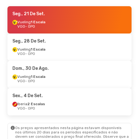
Qui., 17 De Set.
Seg., 21 De Set.
- Sáb., 19 De Set.
Vueling
Vueling
1 Escala
1 Escala
VGO
VGO
- OPO
- OPO
Vueling
1 Escala
OPO
- VGO
Seg., 28 De Set.
Sex., 21 De Ago.
Vueling
1 Escala
- Sex., 28 De Ago.
VGO
- OPO
Vueling
1 Escala
VGO
- OPO
Vueling
1 Escala
Dom., 30 De Ago.
OPO
- VGO
Vueling
1 Escala
VGO
- OPO
Sex., 4 De Set.
Iberia
2 Escalas
VGO
- OPO
Os preços apresentados nesta página estavam disponíveis
nos últimos 20 dias para os períodos especificados e não
devem ser considerados o preço final oferecido. Observe que a