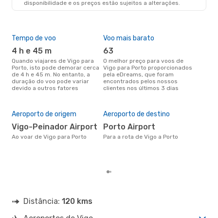
disponibilidade e os preços estão sujeitos a alterações.
Tempo de voo
Voo mais barato
Épo
4 h e 45 m
63
j
Quando viajares de Vigo para
O melhor preço para voos de
junho é a altura mais
Porto, isto pode demorar cerca
Vigo para Porto proporcionados
conc
de 4 h e 45 m. No entanto, a
pela eDreams, que foram
par
duração do voo pode variar
encontrados pelos nossos
dad
devido a outros fatores
clientes nos últimos 3 dias
clie
A m
res
Aeroporto de origem
Aeroporto de destino
d
Vigo-Peinador Airport
Porto Airport
janeiro é uma das melhores
altu
Ao voar de Vigo para Porto
Para a rota de Vigo a Porto
com
com
clie
Distância:
120 kms