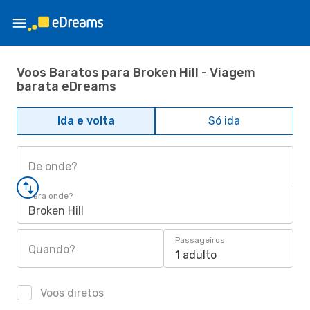
Voos Baratos para Broken Hill - Viagem
barata eDreams
Ida e volta
Só ida
De onde?
Para onde?
Broken Hill
Passageiros
Quando?
1 adulto
Voos diretos