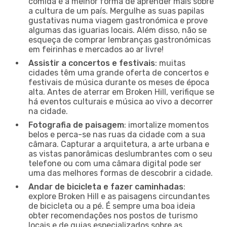
comida é a melhor forma de aprender mais sobre
a cultura de um país. Mergulhe as suas papilas
gustativas numa viagem gastronómica e prove
algumas das iguarias locais. Além disso, não se
esqueça de comprar lembranças gastronómicas
em feirinhas e mercados ao ar livre!
Assistir a concertos e festivais
: muitas
cidades têm uma grande oferta de concertos e
festivais de música durante os meses de época
alta. Antes de aterrar em Broken Hill, verifique se
há eventos culturais e música ao vivo a decorrer
na cidade.
Fotografia de paisagem
: imortalize momentos
belos e perca-se nas ruas da cidade com a sua
câmara. Capturar a arquitetura, a arte urbana e
as vistas panorâmicas deslumbrantes com o seu
telefone ou com uma câmara digital pode ser
uma das melhores formas de descobrir a cidade.
Andar de bicicleta e fazer caminhadas
:
explore Broken Hill e as paisagens circundantes
de bicicleta ou a pé. É sempre uma boa ideia
obter recomendações nos postos de turismo
locais e de guias especializados sobre as