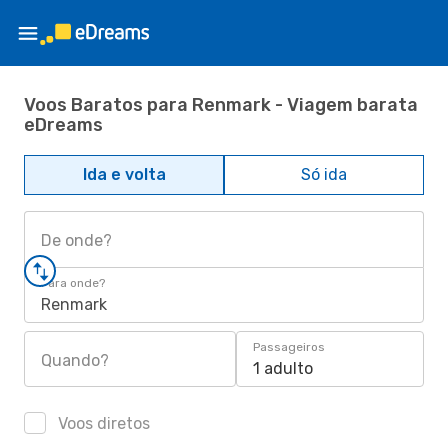
Voos Baratos para Renmark - Viagem barata
eDreams
Ida e volta
Só ida
De onde?
Para onde?
Renmark
Passageiros
Quando?
1 adulto
Voos diretos