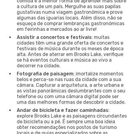
comida é a melhor forma de aprender mais sobre
a cultura de um país. Mergulhe as suas papilas
gustativas numa viagem gastronómica e prove
algumas das iguarias locais. Além disso, não se
esqueça de comprar lembranças gastronómicas
em feirinhas e mercados ao ar livre!
Assistir a concertos e festivais
: muitas
cidades têm uma grande oferta de concertos e
festivais de música durante os meses de época
alta. Antes de aterrar em Brooks Lake, verifique
se há eventos culturais e música ao vivo a
decorrer na cidade.
Fotografia de paisagem
: imortalize momentos
belos e perca-se nas ruas da cidade com a sua
câmara. Capturar a arquitetura, a arte urbana e
as vistas panorâmicas deslumbrantes com o seu
telefone ou com uma câmara digital pode ser
uma das melhores formas de descobrir a cidade.
Andar de bicicleta e fazer caminhadas
:
explore Brooks Lake e as paisagens circundantes
de bicicleta ou a pé. É sempre uma boa ideia
obter recomendações nos postos de turismo
locais e de guias especializados sobre as