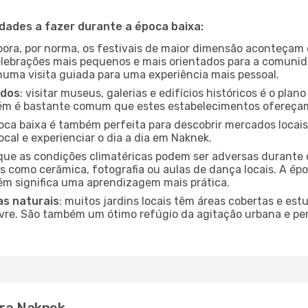
idades a fazer durante a época baixa:
bora, por norma, os festivais de maior dimensão aconteçam 
lebrações mais pequenos e mais orientados para a comuni
 numa visita guiada para uma experiência mais pessoal.
ados
: visitar museus, galerias e edifícios históricos é o pla
bém é bastante comum que estes estabelecimentos ofereçam
poca baixa é também perfeita para descobrir mercados locais
cal e experienciar o dia a dia em Naknek.
que as condições climatéricas podem ser adversas durante 
s como cerâmica, fotografia ou aulas de dança locais. A épo
m significa uma aprendizagem mais prática.
as naturais
: muitos jardins locais têm áreas cobertas e est
ivre. São também um ótimo refúgio da agitação urbana e pe