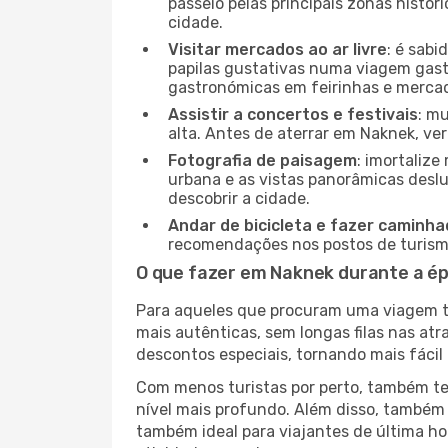
passeio pelas principais zonas histór
cidade.
Visitar mercados ao ar livre
: é sab
papilas gustativas numa viagem gast
gastronómicas em feirinhas e mercado
Assistir a concertos e festivais
: m
alta. Antes de aterrar em Naknek, ver
Fotografia de paisagem
: imortaliz
urbana e as vistas panorâmicas desl
descobrir a cidade.
Andar de bicicleta e fazer caminh
recomendações nos postos de turismo 
O que fazer em Naknek durante a é
Para aqueles que procuram uma viagem tra
mais autênticas, sem longas filas nas at
descontos especiais, tornando mais fácil 
Com menos turistas por perto, também ter
nível mais profundo. Além disso, também 
também ideal para viajantes de última hor