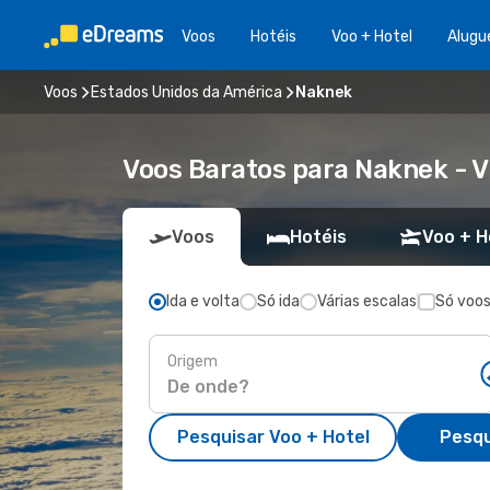
Voos
Hotéis
Voo + Hotel
Alugu
Voos
Estados Unidos da América
Naknek
Voos Baratos para Naknek - 
Voos
Hotéis
Voo + H
Ida e volta
Só ida
Várias escalas
Só voos
Origem
Pesquisar Voo + Hotel
Pesqu