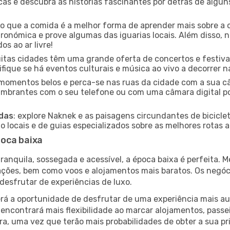
icas e descubra as histórias fascinantes por detrás de algu
ido que a comida é a melhor forma de aprender mais sobre a 
ronómica e prove algumas das iguarias locais. Além disso,
s ao ar livre!
uitas cidades têm uma grande oferta de concertos e festiv
ifique se há eventos culturais e música ao vivo a decorrer n
e momentos belos e perca-se nas ruas da cidade com a sua câ
umbrantes com o seu telefone ou com uma câmara digital p
adas
: explore Naknek e as paisagens circundantes de bicicle
locais e de guias especializados sobre as melhores rotas a 
poca baixa
nquila, sossegada e acessível, a época baixa é perfeita. Me
rações, bem como voos e alojamentos mais baratos. Os negó
desfrutar de experiências de luxo.
á a oportunidade de desfrutar de uma experiência mais autê
encontrará mais flexibilidade ao marcar alojamentos, passei
a, uma vez que terão mais probabilidades de obter a sua pri