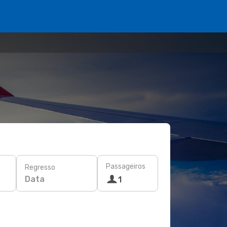
Passageiros
Regresso
Data
1