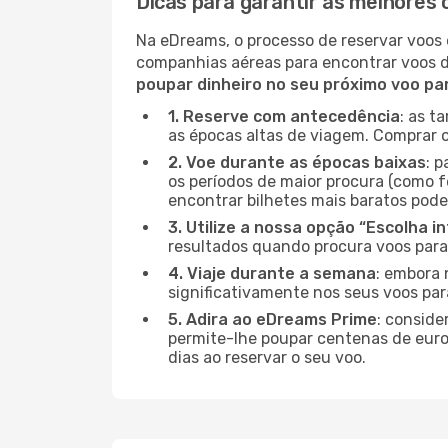
Dicas para garantir as melhores
Na eDreams, o processo de reservar voos 
companhias aéreas para encontrar voos 
poupar dinheiro no seu próximo voo p
1. Reserve com antecedência
: as t
as épocas altas de viagem. Comprar o
2. Voe durante as épocas baixas
: 
os períodos de maior procura (como f
encontrar bilhetes mais baratos pode
3. Utilize a nossa opção “Escolha i
resultados quando procura voos para
4. Viaje durante a semana
: embora 
significativamente nos seus voos par
5. Adira ao eDreams Prime
: conside
permite-lhe poupar centenas de euros
dias ao reservar o seu voo.