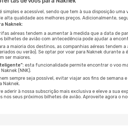
 ofertas de voos para Naknek
é simples e acessível, sendo que tem à sua disposição uma
de alta qualidade aos melhores preços. Adicionalmente, 
ara Naknek
:
arifas aéreas tendem a aumentar à medida que a data de pa
s bilhetes de avião com antecedência pode ajudar a encont
para a maioria dos destinos, as companhias aéreas tendem a
eriados ou verão). Se optar por voar para Naknek durante a 
m ser maiores.
nteligente”
: esta funcionalidade permite encontrar o voo ma
 Naknek (NNK).
nem sempre seja possível, evitar viajar aos fins de semana 
a Naknek.
re aderir à nossa subscrição mais exclusiva e eleve a sua e
 nos seus próximos bilhetes de avião. Aproveite agora o no