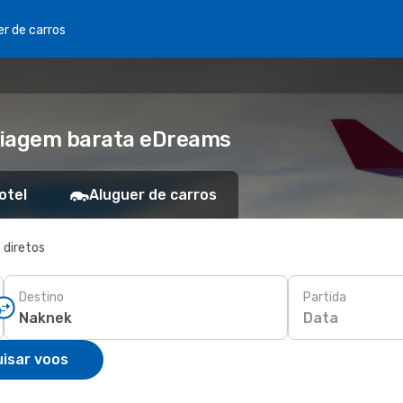
er de carros
Viagem barata eDreams
otel
Aluguer de carros
 diretos
Destino
Partida
Data
isar voos