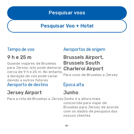
Pesquisar voos
Pesquisar Voo + Hotel
Tempo de voo
Aeroportos de origem
Pre
de 
9 h e 25 m
Brussels Airport,
37
Brussels South
Quando viajares de Bruxelas
para Jersey, isto pode demorar
Charleroi Airport
Um voo de Bruxelas para Jersey
cerca de 9 h e 25 m. No entanto,
na 
Para voos de Bruxelas a Jersey
a duração do voo pode variar
€, 
devido a outros fatores
pre
Aeroporto de destino
Época alta
Jersey Airport
junho
Para a rota de Bruxelas a Jersey
junho é a altura mais
concorrida para viajar de
Bruxelas para Jersey de acordo
com os dados de pesquisa dos
nossos clientes