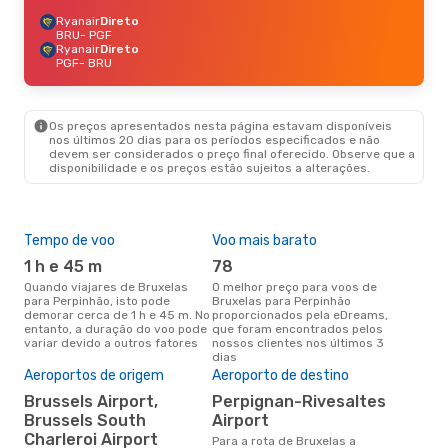
Ryanair
Direto
BRU
- PGF
Ryanair
Direto
PGF
- BRU
Os preços apresentados nesta página estavam disponíveis
nos últimos 20 dias para os períodos especificados e não
devem ser considerados o preço final oferecido. Observe que a
disponibilidade e os preços estão sujeitos a alterações.
Tempo de voo
Voo mais barato
Épo
1 h e 45 m
78
j
Quando viajares de Bruxelas
O melhor preço para voos de
junho é a altura mais
para Perpinhão, isto pode
Bruxelas para Perpinhão
conc
demorar cerca de 1 h e 45 m. No
proporcionados pela eDreams,
Bru
entanto, a duração do voo pode
que foram encontrados pelos
aco
variar devido a outros fatores
nossos clientes nos últimos 3
pes
dias
Pre
de 
Aeroportos de origem
Aeroporto de destino
10
Brussels Airport,
Perpignan-Rivesaltes
Brussels South
Airport
Um voo de Bruxelas para
Per
Charleroi Airport
Para a rota de Bruxelas a