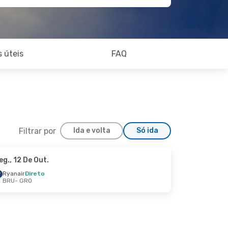
 úteis
FAQ
Filtrar por
Ida e volta
Só ida
eg., 12 De Out.
om., 11 De Out.
Ryanair
Direto
BRU
- GRO