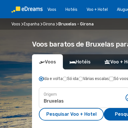
Voos
Hotéis
Voo + Hotel
Alugu
Voos
Espanha
Girona
Bruxelas - Girona
Voos baratos de Bruxelas par
Voos
Hotéis
Voo + H
Ida e volta
Só ida
Várias escalas
Só voos
Origem
Pesquisar Voo + Hotel
Pesqu