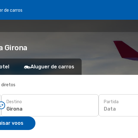
er de carros
a Girona
otel
Aluguer de carros
 diretos
Destino
Partida
Data
isar voos