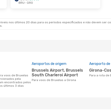
BRU
- GRO
 De Set.
- Seg., 14 De Set.
ir
Direto
 GRO
ir
Direto
 BRU
veis nos últimos 20 dias para os períodos especificados e não devem ser con
s.
o
Aeroportos de origem
Aeroporto de
Brussels Airport, Brussels
Girona-Co
South Charleroi Airport
Para a rota de
rcionados pela
Para voos de Bruxelas a Girona
am encontrados pelos
os últimos 3 dias