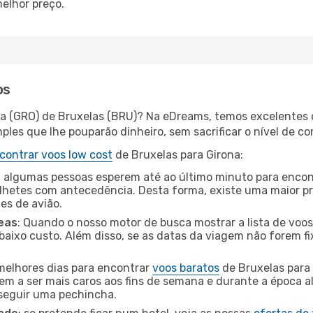
elhor preço.
os
na (GRO) de Bruxelas (BRU)? Na eDreams, temos excelentes o
les que lhe pouparão dinheiro, sem sacrificar o nível de co
contrar voos low cost
de Bruxelas para Girona:
 algumas pessoas esperem até ao último minuto para encont
hetes com antecedência. Desta forma, existe uma maior pr
tes de avião.
eas
: Quando o nosso motor de busca mostrar a lista de voos 
baixo custo. Além disso, se as datas da viagem não forem fi
 melhores dias para encontrar
voos baratos
de Bruxelas para
dem a ser mais caros aos fins de semana e durante a época al
nseguir uma pechincha.