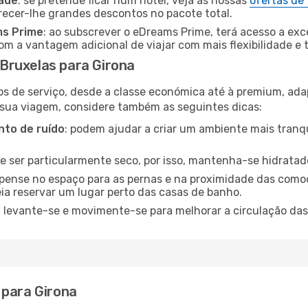
dade
: se pretende ficar num hotel, veja as nossas
ofertas de
recer-lhe grandes descontos no pacote total.
ms Prime
: ao subscrever o eDreams Prime, terá acesso a exc
m a vantagem adicional de viajar com mais flexibilidade e 
Bruxelas para Girona
os de serviço, desde a classe económica até à premium, ad
 sua viagem, considere também as seguintes dicas:
to de ruído
: podem ajudar a criar um ambiente mais tranqu
de ser particularmente seco, por isso, mantenha-se hidratad
 pense no espaço para as pernas e na proximidade das comod
ia reservar um lugar perto das casas de banho.
: levante-se e movimente-se para melhorar a circulação das
 para Girona