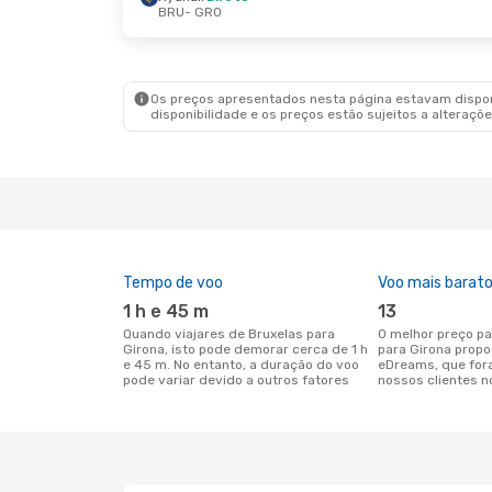
BRU
- GRO
Sex., 21 De Ago.
- Qua., 26 De Ago.
Sex., 11
Ryanair
Direto
Ryana
BRU
- GRO
BRU
-
Ryanair
Direto
Ryana
GRO
- BRU
GRO
-
Os preços apresentados nesta página estavam disponí
disponibilidade e os preços estão sujeitos a alteraçõe
Tempo de voo
Voo mais barat
1 h e 45 m
13
Quando viajares de Bruxelas para
O melhor preço para voos de Bruxelas
Girona, isto pode demorar cerca de 1 h
para Girona propo
e 45 m. No entanto, a duração do voo
eDreams, que for
pode variar devido a outros fatores
nossos clientes n