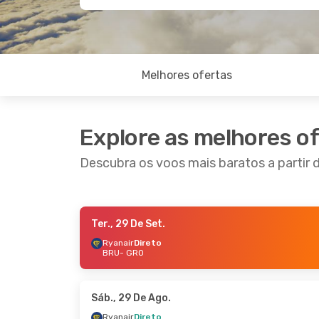
Melhores ofertas
Explore as melhores o
Descubra os voos mais baratos a partir 
Ter., 29 De Set.
Seg., 28 De Set.
- Qua., 30 De Set.
Seg., 3
Ryanair
Direto
BRU
- GRO
Ryanair
Direto
Ryana
BRU
- GRO
BRU
-
Ryanair
Direto
Ryana
GRO
- BRU
GRO
-
Sáb., 29 De Ago.
Ryanair
Direto