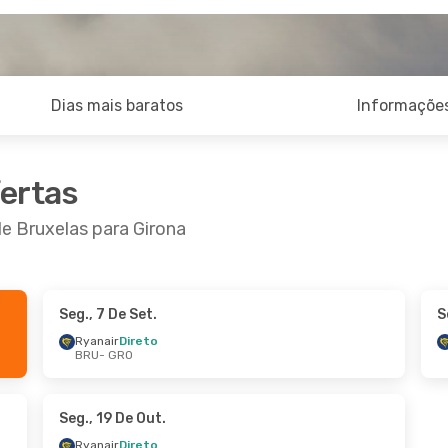
Dias mais baratos
Informações
fertas
de Bruxelas para Girona
Seg., 7 De Set.
S
1 De Ago.
- Ter., 8 De Set.
Qua., 7 De Out.
- D
Ryanair
Direto
BRU
- GRO
ir
Direto
Ryanair
Direto
 GRO
BRU
- GRO
ir
Direto
Ryanair
Direto
 BRU
GRO
- BRU
Seg., 19 De Out.
Ryanair
Direto