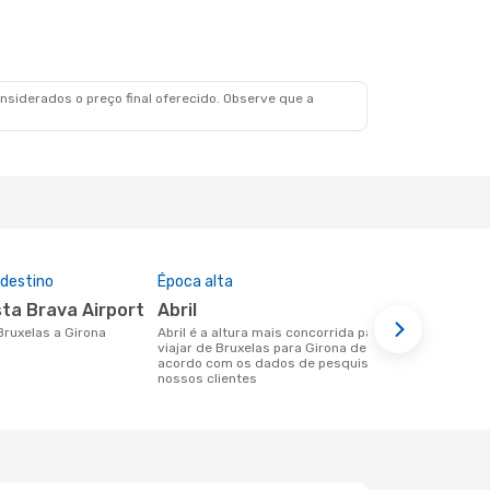
siderados o preço final oferecido. Observe que a
 destino
Época alta
Companhia
nesta rota
sta Brava Airport
abril
Ryanair, 
 Bruxelas a Girona
abril é a altura mais concorrida para
viajar de Bruxelas para Girona de
Companhias aéreas que viajam de
acordo com os dados de pesquisa dos
Bruxelas par
nossos clientes