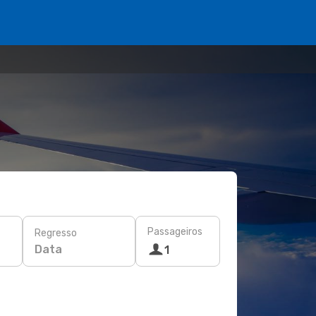
Passageiros
Regresso
Data
1