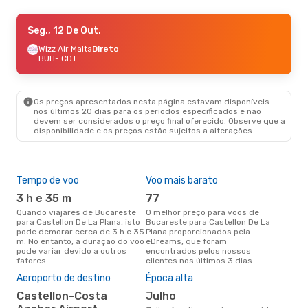
Seg., 21 De Set.
Seg., 12 De Out.
- Sex., 25 De Set.
Wizz Air Malta
Wizz Air Malta
Direto
Direto
BUH
BUH
- CDT
- CDT
Wizz Air Malta
Direto
CDT
- BUH
Os preços apresentados nesta página estavam disponíveis
nos últimos 20 dias para os períodos especificados e não
devem ser considerados o preço final oferecido. Observe que a
disponibilidade e os preços estão sujeitos a alterações.
Tempo de voo
Voo mais barato
Com
ope
3 h e 35 m
77
W
Quando viajares de Bucareste
O melhor preço para voos de
para Castellon De La Plana, isto
Bucareste para Castellon De La
Companhias aéreas que viajam
pode demorar cerca de 3 h e 35
Plana proporcionados pela
de 
m. No entanto, a duração do voo
eDreams, que foram
La P
pode variar devido a outros
encontrados pelos nossos
fatores
clientes nos últimos 3 dias
A m
Aeroporto de destino
Época alta
res
Castellon-Costa
julho
d