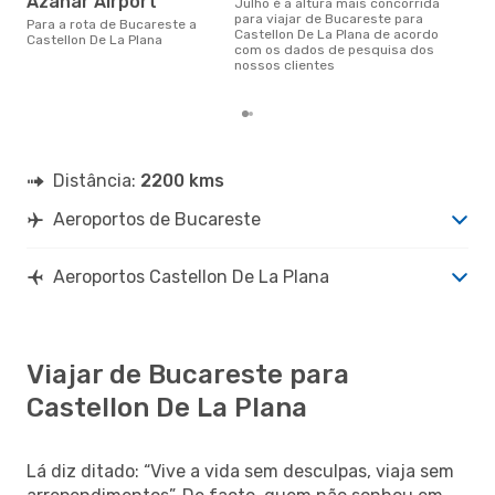
Azahar Airport
julho é a altura mais concorrida
outubro é uma das melhores
para viajar de Bucareste para
Para a rota de Bucareste a
altu
Castellon De La Plana de acordo
Castellon De La Plana
De 
com os dados de pesquisa dos
Buc
nossos clientes
dad
Distância:
2200 kms
Aeroportos de Bucareste
Aeroportos Castellon De La Plana
Viajar de Bucareste para
Castellon De La Plana
Lá diz ditado: “Vive a vida sem desculpas, viaja sem