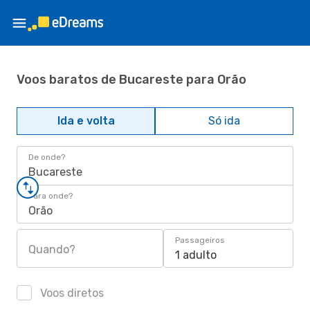
Voos baratos de Bucareste para Orão
Ida e volta
Só ida
De onde?
Bucareste
Para onde?
Orão
Passageiros
Quando?
1 adulto
Voos diretos