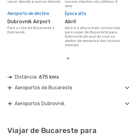
variar devido a outros fatores
nossos clientes nos últimos 3
dias
A m
Aeroporto de destino
Época alta
res
Dubrovnik Airport
abril
j
Para a rota de Bucareste a
abril é a altura mais concorrida
maio é uma das melhores
Dubrovnik
para viajar de Bucareste para
altu
Dubrovnik de acordo com os
com
dados de pesquisa dos nossos
aco
clientes
nos
Distância:
675 kms
Aeroportos de Bucareste
Aeroportos Dubrovnik
Viajar de Bucareste para