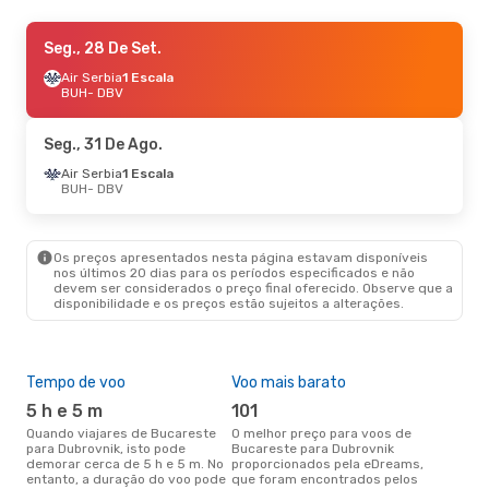
Seg., 28 De Set.
Seg., 28 De Set.
- Seg., 5 De Out.
Austrian Airlines
Air Serbia
1 Escala
1 Escala
BUH
BUH
- DBV
- DBV
Austrian Airlines
1 Escala
DBV
- BUH
Seg., 31 De Ago.
Air Serbia
1 Escala
BUH
- DBV
Os preços apresentados nesta página estavam disponíveis
nos últimos 20 dias para os períodos especificados e não
devem ser considerados o preço final oferecido. Observe que a
disponibilidade e os preços estão sujeitos a alterações.
Tempo de voo
Voo mais barato
Com
ope
5 h e 5 m
101
W
Quando viajares de Bucareste
O melhor preço para voos de
para Dubrovnik, isto pode
Bucareste para Dubrovnik
Companhias aéreas que viajam
demorar cerca de 5 h e 5 m. No
proporcionados pela eDreams,
de 
entanto, a duração do voo pode
que foram encontrados pelos