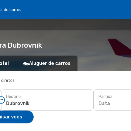
er de carros
ra Dubrovnik
otel
Aluguer de carros
 diretos
Destino
Partida
Data
isar voos