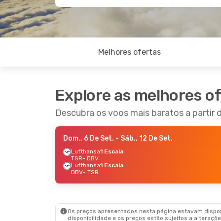
Melhores ofertas
Explore as melhores o
Descubra os voos mais baratos a partir 
Dom., 6 De Set.
- Sáb., 12 De Set.
Lufthansa
1 Escala
TSR
- DBV
Lufthansa
1 Escala
DBV
- TSR
Os preços apresentados nesta página estavam disponí
disponibilidade e os preços estão sujeitos a alteraçõe