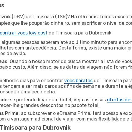
os
ovnik (DBV) de Timisoara (TSR)? Na eDreams, temos excelent
les que lhe pouparão dinheiro, sem sacrificar o nível de co
contrar voos low cost
de Timisoara para Dubrovnik:
 algumas pessoas esperem até ao último minuto para encont
hetes com antecedência. Desta forma, existe uma maior pr
tes de avião.
eas
: Quando o nosso motor de busca mostrar a lista de voos 
baixo custo. Além disso, se as datas da viagem não forem fi
 melhores dias para encontrar
voos baratos
de Timisoara par
es tendem a ser mais caros aos fins de semana e durante a é
 conseguir uma pechincha.
dade
: se pretende ficar num hotel, veja as nossas
ofertas de
recer-lhe grandes descontos no pacote total.
ms Prime
: ao subscrever o eDreams Prime, terá acesso a exc
m a vantagem adicional de viajar com mais flexibilidade e 
Timisoara para Dubrovnik