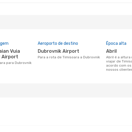
rigem
Aeroporto de destino
Época alta
Dubrovnik Airport
abril
 Airport
Para a rota de Timisoara a Dubrovnik
abril é a altura mais concorrida para
viajar de Timis
oara para Dubrovnik
acordo com os
nossos cliente