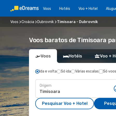
Voos
Hotéis
Voo + Hotel
Alugu
Voos
Croácia
Dubrovnik
Timisoara - Dubrovnik
Voos baratos de Timisoara pa
Voos
Hotéis
Voo + H
Ida e volta
Só ida
Várias escalas
Só voos
Origem
Pesquisar Voo + Hotel
Pesqu