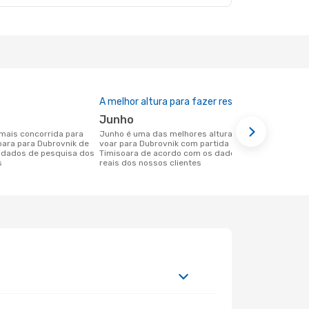
A melhor altura para fazer reserva
junho
junho é uma das melhores alturas para
oara para Dubrovnik de
voar para Dubrovnik com partida em
 dados de pesquisa dos
Timisoara de acordo com os dados
s
reais dos nossos clientes