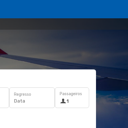
Passageiros
Regresso
Data
1