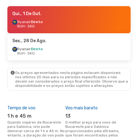
Ter., 6 De Out.
Qui., 1 De Out.
- Dom., 11 De Out.
Ryanair
Ryanair
Direto
Direto
BUH
BUH
- SKG
- SKG
Ryanair
Direto
SKG
- BUH
Sex., 28 De Ago.
Seg., 24 De Ago.
Ryanair
Direto
- Sex., 28 De Ago.
BUH
- SKG
Ryanair
Direto
BUH
- SKG
Ryanair
Direto
SKG
- BUH
Os preços apresentados nesta página estavam disponíveis
nos últimos 20 dias para os períodos especificados e não
devem ser considerados o preço final oferecido. Observe que a
disponibilidade e os preços estão sujeitos a alterações.
Tempo de voo
Voo mais barato
Com
ope
1 h e 45 m
13
R
Quando viajares de Bucareste
O melhor preço para voos de
para Salónica, isto pode
Bucareste para Salónica
Companhias aéreas que viajam
demorar cerca de 1 h e 45 m. No
proporcionados pela eDreams,
de 
entanto, a duração do voo pode
que foram encontrados pelos