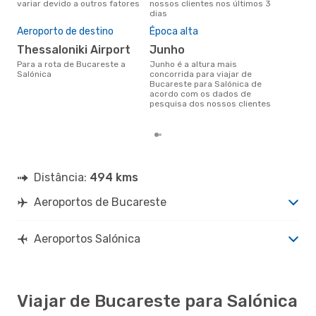
variar devido a outros fatores
nossos clientes nos últimos 3
dias
A m
Aeroporto de destino
Época alta
res
Thessaloniki Airport
junho
ab
Para a rota de Bucareste a
junho é a altura mais
setembro é uma das melhores
Salónica
concorrida para viajar de
altu
Bucareste para Salónica de
com
acordo com os dados de
aco
pesquisa dos nossos clientes
nos
Distância:
494 kms
Aeroportos de Bucareste
Aeroportos Salónica
Viajar de Bucareste para Salónica