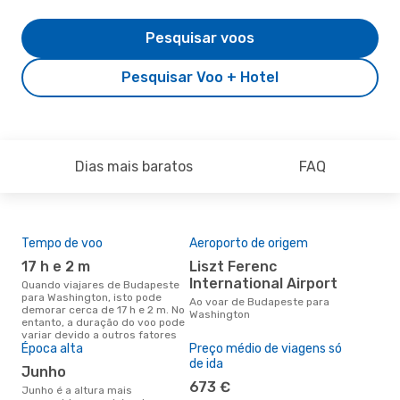
Pesquisar voos
Pesquisar Voo + Hotel
Dias mais baratos
FAQ
Tempo de voo
Aeroporto de origem
A m
res
17 h e 2 m
Liszt Ferenc
ju
International Airport
Quando viajares de Budapeste
para Washington, isto pode
janeiro é uma das melhores
Ao voar de Budapeste para
demorar cerca de 17 h e 2 m. No
altu
Washington
entanto, a duração do voo pode
Was
variar devido a outros fatores
Bud
Época alta
Preço médio de viagens só
dad
de ida
junho
673 €
junho é a altura mais