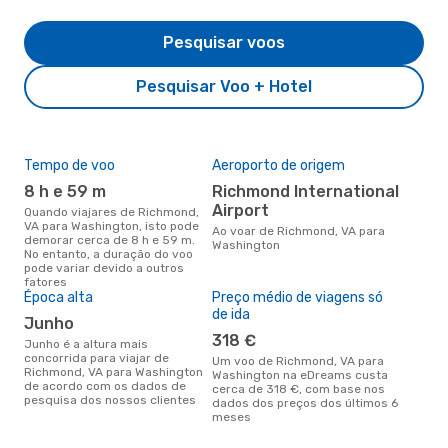
Pesquisar voos
Pesquisar Voo + Hotel
Tempo de voo
Aeroporto de origem
A m
res
8 h e 59 m
Richmond International
a
Airport
Quando viajares de Richmond,
VA para Washington, isto pode
janeiro é uma das melhores
Ao voar de Richmond, VA para
demorar cerca de 8 h e 59 m.
altu
Washington
No entanto, a duração do voo
Was
pode variar devido a outros
Ric
fatores
dad
Época alta
Preço médio de viagens só
de ida
junho
318 €
junho é a altura mais
concorrida para viajar de
Um voo de Richmond, VA para
Richmond, VA para Washington
Washington na eDreams custa
de acordo com os dados de
cerca de 318 €, com base nos
pesquisa dos nossos clientes
dados dos preços dos últimos 6
meses