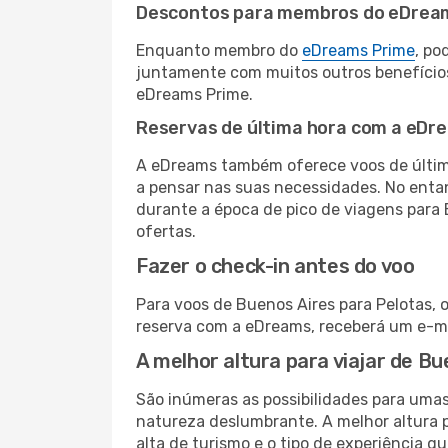
Descontos para membros do eDrea
Enquanto membro do
eDreams Prime
, po
juntamente com muitos outros benefício
eDreams Prime.
Reservas de última hora com a eDr
A eDreams também oferece voos de última
a pensar nas suas necessidades. No enta
durante a época de pico de viagens para 
ofertas.
Fazer o check-in antes do voo
Para voos de Buenos Aires para Pelotas, 
reserva com a eDreams, receberá um e-ma
A melhor altura para viajar de B
São inúmeras as possibilidades para umas 
natureza deslumbrante. A melhor altura p
alta de turismo e o tipo de experiência qu