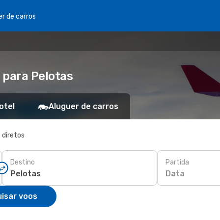
er de carros
 para Pelotas
otel
Aluguer de carros
 diretos
Destino
Partida
Data
isar voos