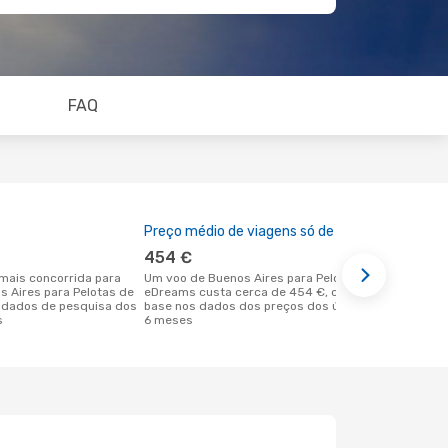
FAQ
Preço médio de viagens só de ida
A melhor al
454 €
fevereir
Um voo de Buenos Aires para Pelotas na
outubro é uma das melhores alturas
s Aires para Pelotas de
eDreams custa cerca de 454 €, com
para voar p
 dados de pesquisa dos
base nos dados dos preços dos últimos
Buenos Aire
s
6 meses
reais dos no