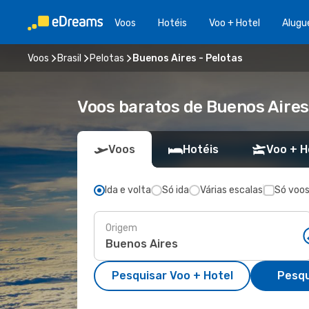
Voos
Hotéis
Voo + Hotel
Alugu
Voos
Brasil
Pelotas
Buenos Aires - Pelotas
Voos baratos de Buenos Aires
Voos
Hotéis
Voo + H
Ida e volta
Só ida
Várias escalas
Só voos
Origem
Pesquisar Voo + Hotel
Pesqu