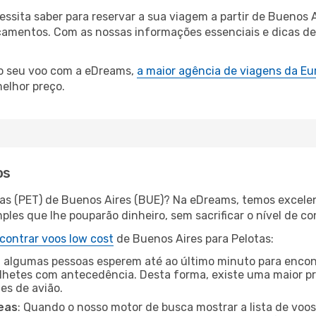
cessita saber para reservar a sua viagem a partir de Bueno
mentos. Com as nossas informações essenciais e dicas de e
 o seu voo com a eDreams,
a maior agência de viagens da Eu
elhor preço.
os
tas (PET) de Buenos Aires (BUE)? Na eDreams, temos excelen
les que lhe pouparão dinheiro, sem sacrificar o nível de co
contrar voos low cost
de Buenos Aires para Pelotas:
 algumas pessoas esperem até ao último minuto para encont
hetes com antecedência. Desta forma, existe uma maior pr
tes de avião.
eas
: Quando o nosso motor de busca mostrar a lista de voos 