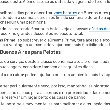
baixo custo. Além disso, se as datas da viagem não forem fi
 melhores dias para encontrar
voos baratos
de Buenos Aires 
es tendem a ser mais caros aos fins de semana e durante a é
 conseguir uma pechincha.
dade
: se pretende ficar num hotel, veja as nossas
ofertas de
recer-lhe grandes descontos no pacote total.
ms Prime
: ao subscrever o eDreams Prime, terá acesso a exc
m a vantagem adicional de viajar com mais flexibilidade e 
Buenos Aires para Pelotas
os de serviço, desde a classe económica até à premium, ad
 sua viagem, considere também as seguintes dicas:
to de ruído
: podem ajudar a criar um ambiente mais tranqu
de ser particularmente seco, por isso, mantenha-se hidratad
 pense no espaço para as pernas e na proximidade das comod
ia reservar um lugar perto das casas de banho.
: levante-se e movimente-se para melhorar a circulação das