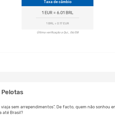
Taxa de câmbio
1 EUR = 6.01 BRL
1 BRL = 0.17 EUR
Última verificação a Qui., 06/08
 Pelotas
s, viaja sem arrependimentos”. De facto, quem não sonhou e
 até Brasil?