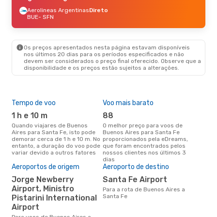
Aerolineas Argentinas
Direto
BUE
- SFN
Os preços apresentados nesta página estavam disponíveis
nos últimos 20 dias para os períodos especificados e não
devem ser considerados o preço final oferecido. Observe que a
disponibilidade e os preços estão sujeitos a alterações.
Tempo de voo
Voo mais barato
Épo
1 h e 10 m
88
j
Quando viajares de Buenos
O melhor preço para voos de
junho é a altura mais
Aires para Santa Fe, isto pode
Buenos Aires para Santa Fe
conc
demorar cerca de 1 h e 10 m. No
proporcionados pela eDreams,
Bue
entanto, a duração do voo pode
que foram encontrados pelos
aco
variar devido a outros fatores
nossos clientes nos últimos 3
pes
dias
Pre
Aeroportos de origem
Aeroporto de destino
de 
Jorge Newberry
Santa Fe Airport
10
Airport, Ministro
Para a rota de Buenos Aires a
Um voo de Buenos Aires para
Santa Fe
Pistarini International
San
Airport
cer
dad
Para voos de Buenos Aires a