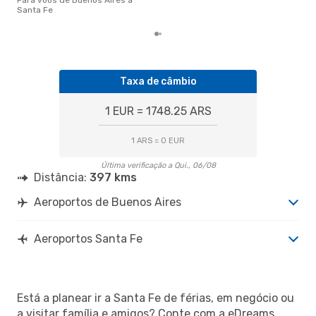
mes
Santa Fe
Taxa de câmbio
1 EUR = 1748.25 ARS
1 ARS = 0 EUR
Última verificação a Qui., 06/08
Distância:
397 kms
Aeroportos de Buenos Aires
Aeroportos Santa Fe
Está a planear ir a Santa Fe de férias, em negócio ou
a visitar família e amigos? Conte com a eDreams