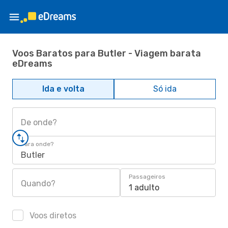
Voos Baratos para Butler - Viagem barata
eDreams
Ida e volta
Só ida
De onde?
Para onde?
Butler
Passageiros
Quando?
1 adulto
Voos diretos