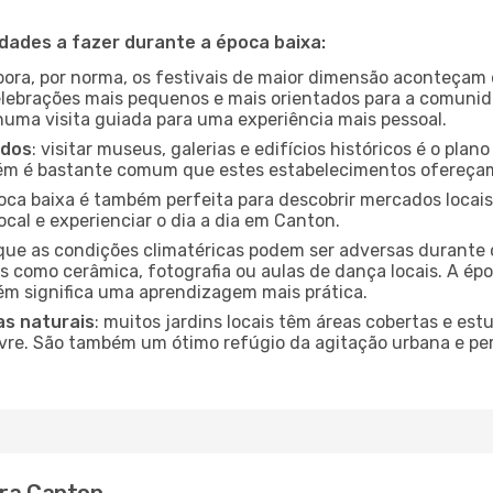
idades a fazer durante a época baixa:
bora, por norma, os festivais de maior dimensão aconteçam 
lebrações mais pequenos e mais orientados para a comuni
 numa visita guiada para uma experiência mais pessoal.
ados
: visitar museus, galerias e edifícios históricos é o pla
bém é bastante comum que estes estabelecimentos ofereçam
poca baixa é também perfeita para descobrir mercados locais
cal e experienciar o dia a dia em Canton.
que as condições climatéricas podem ser adversas durante 
s como cerâmica, fotografia ou aulas de dança locais. A épo
m significa uma aprendizagem mais prática.
as naturais
: muitos jardins locais têm áreas cobertas e est
ivre. São também um ótimo refúgio da agitação urbana e pe