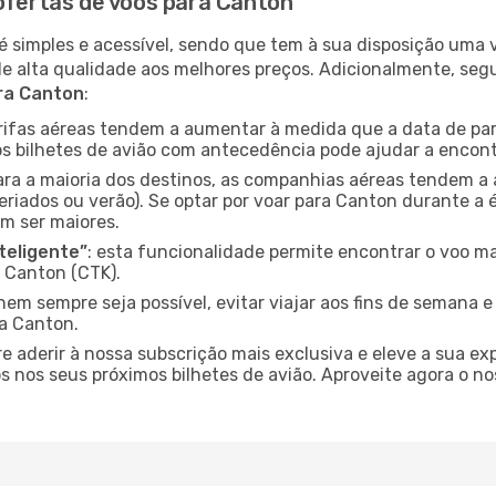
 ofertas de voos para Canton
é simples e acessível, sendo que tem à sua disposição uma
de alta qualidade aos melhores preços. Adicionalmente, 
ara Canton
:
arifas aéreas tendem a aumentar à medida que a data de pa
s bilhetes de avião com antecedência pode ajudar a encont
para a maioria dos destinos, as companhias aéreas tendem a
eriados ou verão). Se optar por voar para Canton durante a 
m ser maiores.
nteligente”
: esta funcionalidade permite encontrar o voo ma
 Canton (CTK).
nem sempre seja possível, evitar viajar aos fins de semana 
ra Canton.
re aderir à nossa subscrição mais exclusiva e eleve a sua e
 nos seus próximos bilhetes de avião. Aproveite agora o no