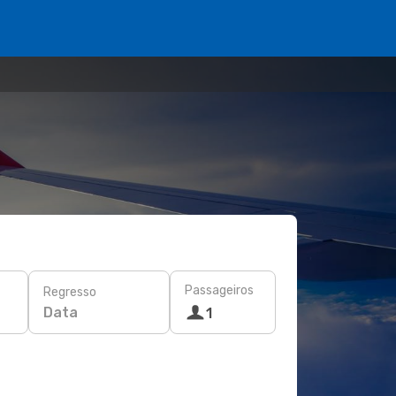
Passageiros
Regresso
Data
1