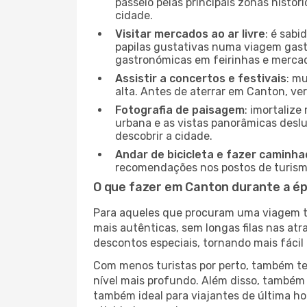
passeio pelas principais zonas histór
cidade.
Visitar mercados ao ar livre
: é sab
papilas gustativas numa viagem gast
gastronómicas em feirinhas e mercado
Assistir a concertos e festivais
: m
alta. Antes de aterrar em Canton, ver
Fotografia de paisagem
: imortaliz
urbana e as vistas panorâmicas desl
descobrir a cidade.
Andar de bicicleta e fazer caminh
recomendações nos postos de turismo 
O que fazer em Canton durante a é
Para aqueles que procuram uma viagem tra
mais autênticas, sem longas filas nas at
descontos especiais, tornando mais fácil 
Com menos turistas por perto, também ter
nível mais profundo. Além disso, também 
também ideal para viajantes de última hor