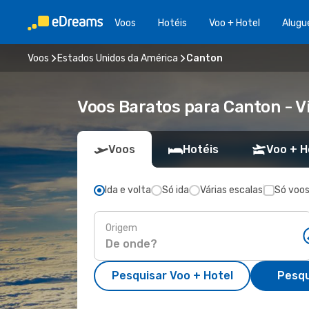
Voos
Hotéis
Voo + Hotel
Alugu
Voos
Estados Unidos da América
Canton
Voos Baratos para Canton - 
Voos
Hotéis
Voo + H
Ida e volta
Só ida
Várias escalas
Só voos
Origem
Pesquisar Voo + Hotel
Pesqu