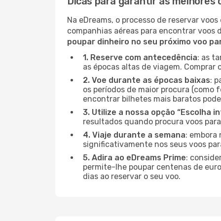
Dicas para garantir as melhores
Na eDreams, o processo de reservar voos 
companhias aéreas para encontrar voos 
poupar dinheiro no seu próximo voo p
1. Reserve com antecedência
: as t
as épocas altas de viagem. Comprar o
2. Voe durante as épocas baixas
: 
os períodos de maior procura (como f
encontrar bilhetes mais baratos pode
3. Utilize a nossa opção “Escolha i
resultados quando procura voos para
4. Viaje durante a semana
: embora 
significativamente nos seus voos pa
5. Adira ao eDreams Prime
: conside
permite-lhe poupar centenas de euros
dias ao reservar o seu voo.