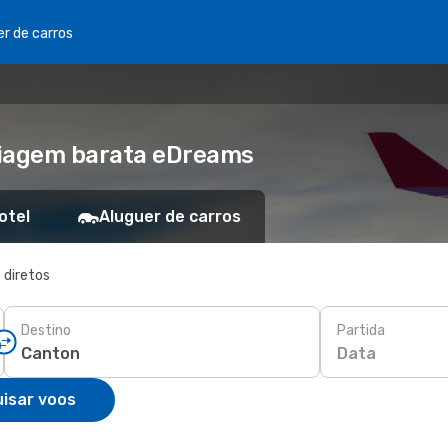
er de carros
Viagem barata eDreams
otel
Aluguer de carros
 diretos
Destino
Partida
Data
isar voos