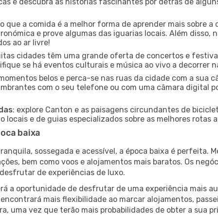
icas e descubra as histórias fascinantes por detrás de algu
ido que a comida é a melhor forma de aprender mais sobre a 
ronómica e prove algumas das iguarias locais. Além disso,
s ao ar livre!
uitas cidades têm uma grande oferta de concertos e festiv
ifique se há eventos culturais e música ao vivo a decorrer n
e momentos belos e perca-se nas ruas da cidade com a sua câ
umbrantes com o seu telefone ou com uma câmara digital p
adas
: explore Canton e as paisagens circundantes de bicicle
locais e de guias especializados sobre as melhores rotas a 
poca baixa
nquila, sossegada e acessível, a época baixa é perfeita. Me
rações, bem como voos e alojamentos mais baratos. Os negó
desfrutar de experiências de luxo.
á a oportunidade de desfrutar de uma experiência mais autê
encontrará mais flexibilidade ao marcar alojamentos, passei
a, uma vez que terão mais probabilidades de obter a sua pri