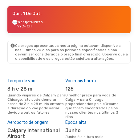
Qui., 3 De Set.
Qui., 1 De Out.
- Ter., 8 De Set.
Westjet
Westjet
Direto
Direto
YYC
YYC
- CHI
- CHI
Westjet
Direto
CHI
- YYC
Os preços apresentados nesta página estavam disponíveis
nos últimos 20 dias para os períodos especificados e não
devem ser considerados o preço final oferecido. Observe que a
disponibilidade e os preços estão sujeitos a alterações.
Tempo de voo
Voo mais barato
Com
ope
3 h e 28 m
125
W
Quando viajares de Calgary para
O melhor preço para voos de
Chicago, isto pode demorar
Calgary para Chicago
Companhias aéreas que viajam
cerca de 3 h e 28 m. No entanto,
proporcionados pela eDreams,
de 
a duração do voo pode variar
que foram encontrados pelos
devido a outros fatores
nossos clientes nos últimos 3
dias
A m
Aeroporto de origem
Época alta
res
Calgary International
junho
ju
Airport
junho é a altura mais
agosto é uma das melhores