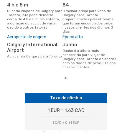
ope
4 h e 5 m
84
W
Quando viajares de Calgary para
O melhor preço para voos de
Toronto, isto pode demorar
Calgary para Toronto
Companhias aéreas que viajam
cerca de 4 h e 5 m. No entanto,
proporcionados pela eDreams,
de 
a duração do voo pode variar
que foram encontrados pelos
devido a outros fatores
nossos clientes nos últimos 3
dias
A m
Aeroporto de origem
Época alta
res
Calgary International
junho
j
Airport
junho é a altura mais
dezembro é uma das melhores
concorrida para viajar de
altu
Ao voar de Calgary para Toronto
Calgary para Toronto de acordo
com
com os dados de pesquisa dos
aco
nossos clientes
nos
Taxa de câmbio
1 EUR = 1.63 CAD
1 CAD = 0.61 EUR