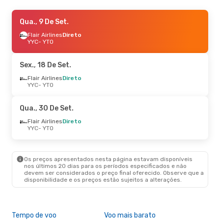
Sex., 11 De Set.
Qua., 9 De Set.
- Dom., 13 De Set.
Flair Airlines
Flair Airlines
Direto
Direto
YYC
YYC
- YTO
- YTO
Flair Airlines
Direto
YTO
- YYC
Sex., 18 De Set.
Flair Airlines
Direto
YYC
- YTO
Qua., 30 De Set.
Flair Airlines
Direto
YYC
- YTO
Os preços apresentados nesta página estavam disponíveis
nos últimos 20 dias para os períodos especificados e não
devem ser considerados o preço final oferecido. Observe que a
disponibilidade e os preços estão sujeitos a alterações.
Tempo de voo
Voo mais barato
Com