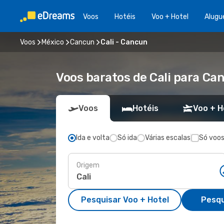
Voos
Hotéis
Voo + Hotel
Alugu
Voos
México
Cancun
Cali - Cancun
Voos baratos de Cali para Ca
Voos
Hotéis
Voo + H
Ida e volta
Só ida
Várias escalas
Só voos
Origem
Pesquisar Voo + Hotel
Pesqu