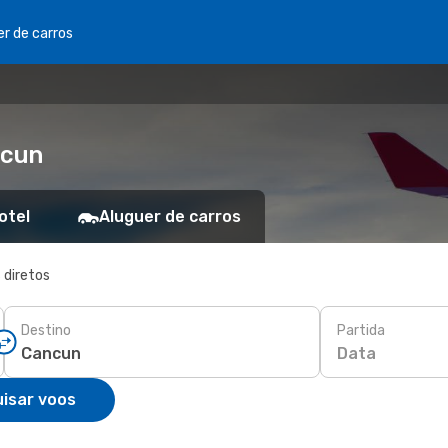
er de carros
ncun
otel
Aluguer de carros
 diretos
Destino
Partida
Data
isar voos