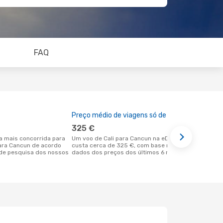
FAQ
Preço médio de viagens só de ida
A melhor al
325 €
julho
Um voo de Cali para Cancun na eDreams
julho é uma das melhores alturas para
para Cancun de acordo
custa cerca de 325 €, com base nos
voar para C
de pesquisa dos nossos
dados dos preços dos últimos 6 meses
de acordo c
nossos clie