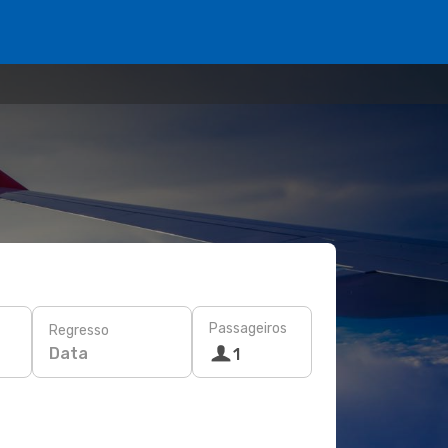
Passageiros
Regresso
Data
1