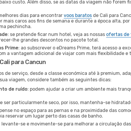
baixo custo. Além disso, se as datas da viagem não forem fi
 melhores dias para encontrar
voos baratos
de Cali para Can
r mais caros aos fins de semana e durante a época alta, por
uma pechincha.
dade
: se pretende ficar num hotel, veja as nossas
ofertas de
recer-lhe grandes descontos no pacote total.
ms Prime
: ao subscrever o eDreams Prime, terá acesso a exc
m a vantagem adicional de viajar com mais flexibilidade e 
Cali para Cancun
os de serviço, desde a classe económica até à premium, ad
 sua viagem, considere também as seguintes dicas:
to de ruído
: podem ajudar a criar um ambiente mais tranqu
de ser particularmente seco, por isso, mantenha-se hidratad
 pense no espaço para as pernas e na proximidade das comod
ia reservar um lugar perto das casas de banho.
: levante-se e movimente-se para melhorar a circulação das