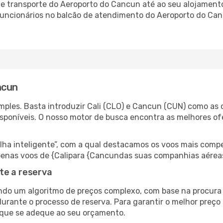
e transporte do Aeroporto do Cancun até ao seu alojamento,
 funcionários no balcão de atendimento do Aeroporto do C
ncun
ples. Basta introduzir Cali (CLO) e Cancun (CUN) como as c
isponíveis. O nosso motor de busca encontra as melhores o
 inteligente”, com a qual destacamos os voos mais compet
 apenas voos de {Calipara {Cancundas suas companhias aérea
te a reserva
do um algoritmo de preços complexo, com base na procura e
durante o processo de reserva. Para garantir o melhor preço
 que se adeque ao seu orçamento.