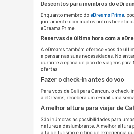
Descontos para membros do eDrea
Enquanto membro do
eDreams Prime
, po
juntamente com muitos outros benefício
eDreams Prime.
Reservas de última hora com a eDr
A eDreams também oferece voos de última
a pensar nas suas necessidades. No enta
durante a época de pico de viagens para 
ofertas.
Fazer o check-in antes do voo
Para voos de Cali para Cancun, o check-i
a eDreams, receberá um e-mail uma seman
A melhor altura para viajar de Ca
São inúmeras as possibilidades para umas
natureza deslumbrante. A melhor altura p
alta de turismo e o tipo de experiência qu