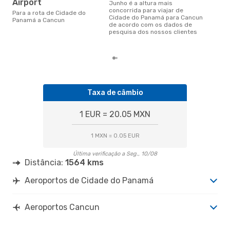
ab
Airport
junho é a altura mais
concorrida para viajar de
abril é uma das melhores
Para a rota de Cidade do
Cidade do Panamá para Cancun
altu
Panamá a Cancun
de acordo com os dados de
com
pesquisa dos nossos clientes
Pan
dad
Taxa de câmbio
1 EUR = 20.05 MXN
1 MXN = 0.05 EUR
Última verificação a Seg., 10/08
Distância:
1564 kms
Aeroportos de Cidade do Panamá
Aeroportos Cancun