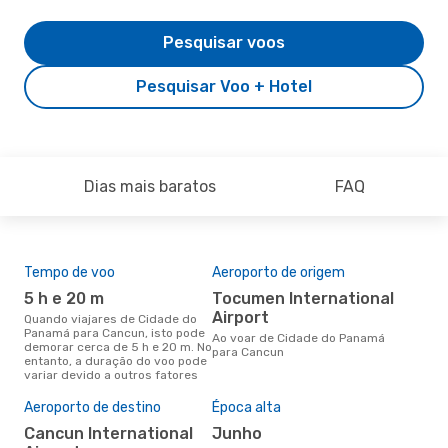
Pesquisar voos
Pesquisar Voo + Hotel
Dias mais baratos
FAQ
Tempo de voo
Aeroporto de origem
Com
ope
5 h e 20 m
Tocumen International
C
Airport
Quando viajares de Cidade do
Panamá para Cancun, isto pode
Companhias aéreas que viajam
Ao voar de Cidade do Panamá
demorar cerca de 5 h e 20 m. No
de 
para Cancun
entanto, a duração do voo pode
Can
variar devido a outros fatores
Aeroporto de destino
Época alta
A m
res
Cancun International
junho