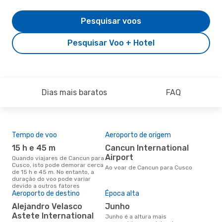
Pesquisar voos
Pesquisar Voo + Hotel
Dias mais baratos
FAQ
Tempo de voo
Aeroporto de origem
Pre
de 
15 h e 45 m
Cancun International
2
Airport
Quando viajares de Cancun para
Cusco, isto pode demorar cerca
Um voo de Cancun para Cusco
Ao voar de Cancun para Cusco
de 15 h e 45 m. No entanto, a
na 
duração do voo pode variar
€, 
devido a outros fatores
pre
Aeroporto de destino
Época alta
Alejandro Velasco
junho
Astete International
junho é a altura mais