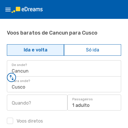
Voos baratos de Cancun para Cusco
Ida e volta
Só ida
De onde?
Cancun
Para onde?
Cusco
Passageiros
Quando?
1 adulto
Voos diretos