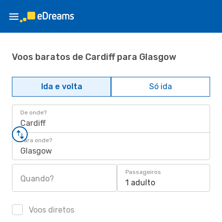
Voos baratos de Cardiff para Glasgow
Ida e volta
Só ida
De onde?
Cardiff
Para onde?
Glasgow
Passageiros
Quando?
1 adulto
Voos diretos