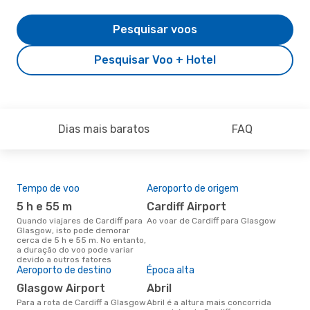
Pesquisar voos
Pesquisar Voo + Hotel
Dias mais baratos
FAQ
Tempo de voo
Aeroporto de origem
Pre
de 
5 h e 55 m
Cardiff Airport
3
Quando viajares de Cardiff para
Ao voar de Cardiff para Glasgow
Glasgow, isto pode demorar
Um voo de Cardiff para Glasgow
cerca de 5 h e 55 m. No entanto,
na 
a duração do voo pode variar
€, 
devido a outros fatores
pre
Aeroporto de destino
Época alta
Glasgow Airport
abril
Para a rota de Cardiff a Glasgow
abril é a altura mais concorrida